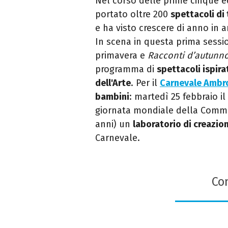
Nel corso delle prime cinque edi
portato
oltre 200
spettacoli di
e ha visto crescere di anno in 
In scena in questa prima sessi
primavera e
Racconti d’autunn
programma di
spettacoli ispir
dell'Arte
.
Per il
Carnevale Ambr
bambini
: martedì 25 febbraio il
giornata mondiale della Commedi
anni) un
laboratorio di creazio
Carnevale.
Con