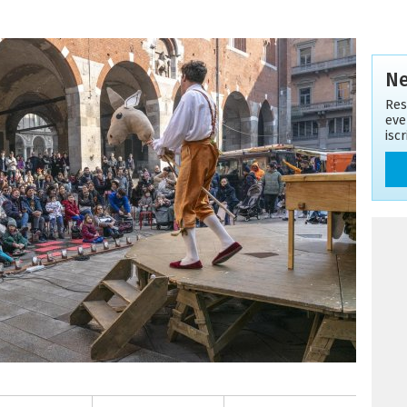
Ne
Res
eve
isc