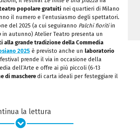
zioni, il festival
Le mille e una piazza
ha
 teatro popolare gratuiti
nei quartieri di Milano
anno il numero e l’entusiasmo degli spettatori.
one del 2025 (a cui seguiranno
Palchi fioriti
in
o
in autunno) Atelier Teatro presenta un
ati alla grande tradizione della Commedia
osiano 2025
è previsto anche un
laboratorio
 festival prende il via in occasione della
a dell’Arte e offre ai più piccoli (6-13
ne di maschere
di carta ideali per festeggiare il
tinua la lettura