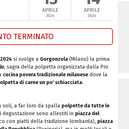
APRILE
APRILE
2024
2024
NTO TERMINATO
 2024
si svolge a
Gorgonzola
(Milano) la prima
le
, sagra della polpetta organizzata dalla Pro
la
cucina povera tradizionale milanese
dove la
olpetta di carne un po' schiacciata
.
soli, a far loro da spalla
polpette da tutte le
nti degustazione sono allestiti in
piazza del
co con piatti della tradizione lombarda),
piazza
ella Repubblica
(Panineria), ma in molti locali e