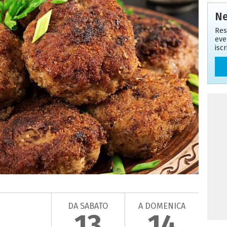
Ne
Res
eve
isc
DA SABATO
A DOMENICA
13
14