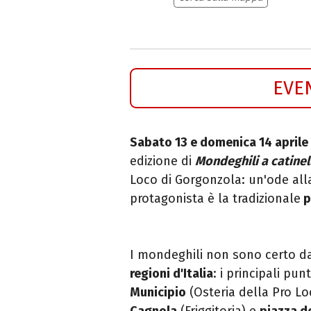
EVE
Sabato 13 e domenica 14 aprile
edizione di
Mondeghili a catinel
Loco di Gorgonzola: un
'ode al
protagonista è la tradizionale
p
I mondeghili
non sono certo da 
regioni d'Italia
: i principali pu
Municipio
(Osteria della Pro Lo
Cagnola
(Friggitoria) e
piazza d