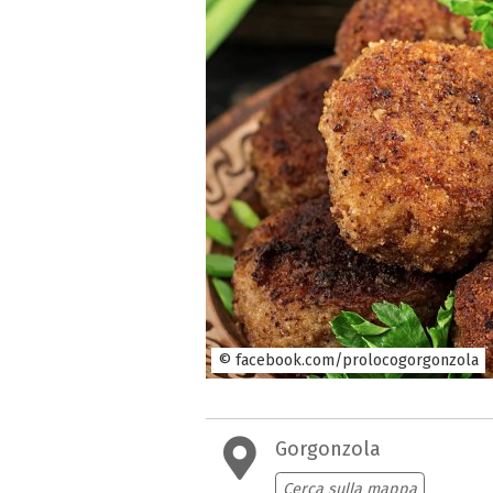
© facebook.com/prolocogorgonzola
Gorgonzola
Cerca sulla mappa