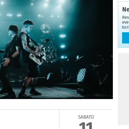
Ne
Res
eve
isc
SABATO
11