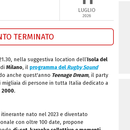
LUGLIO
2026
NTO TERMINATO
 21.30, nella suggestiva location dell’
Isola del
 di
Milano
, il
programma
del
Rugby Sound
do anche quest'anno
Teenage Dream
, il party
 migliaia di persone in tutta Italia dedicato a
ni 2000
.
a itinerante nato nel 2023 e diventato
nale con oltre 100 date, propone
nendo
dj-set, karaoke collettivo e momenti