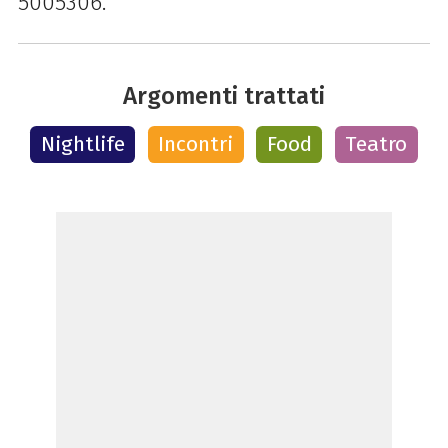
5005306.
Argomenti trattati
Nightlife
Incontri
Food
Teatro