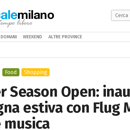
milano
DOMANI
WEEKEND
ALTRE PROVINCE
Food
Shopping
 Season Open: inau
gna estiva con Flug 
e musica