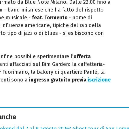
irmato da Blue Note Milano. Dalle 22.00 fino a
no
- band milanese che ha fatto del rispetto
one musicale -
feat. Tormento
- nome di
n influenze americane, tipiche del rap della
o tipo di jazz o di blues - si esibiscono con
nfine possibile sperimentare l’
offerta
anti affacciati sul Bim Garden: la caffetteria-
y Fuorimano, la bakery di quartiere Panfé, la
eventi sono a
ingresso gratuito previa
iscrizione
 anche
ekend dal 7 al 9 agosto 2026? Ghost tour di San Loren