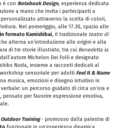
to è con
Notebook Design
, esperienza dedicata
razione a mano che invita i partecipanti a
personalizzato attraverso la scelta di colori,
finitura. Nel pomeriggio, alle 17.30, spazio alle
 in formato Kamishibai
, il tradizionale
teatro di
e alterna un’introduzione alle origini e alla
ra di tre storie illustrate, tra cui
Benedetta la
o dall’autore Michelon Dei Folli e designato
oshiko Noda, insieme a racconti dedicati al
l workshop sensoriale per adulti
Feel It & Name
na musica, emozioni e disegno intuitivo in
verbale: un percorso guidato di circa un’ora e
, pensato per favorire espressione emotiva,
ale.
 Outdoor Training
- promosso dalla palestra di
nto
funzionale in un’esperienza dinamica