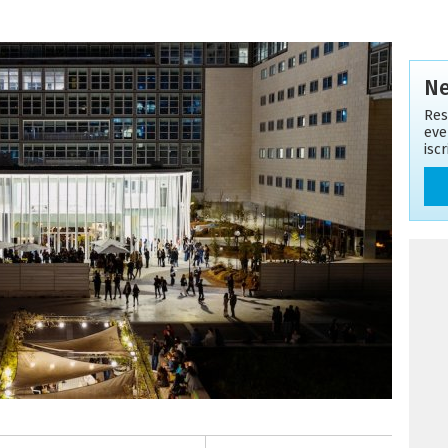
Ne
Res
eve
isc