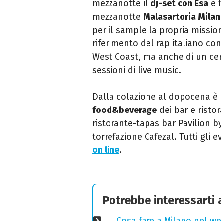
mezzanotte il
dj-set con Esa
è f
mezzanotte
Malasartoria Mila
per il sample la propria missi
riferimento del rap italiano co
West Coast, ma anche di un cert
sessioni di live music.
Dalla colazione al dopocena è i
food&beverage
dei bar e ristor
ristorante-tapas bar Pavilion b
torrefazione Cafezal. Tutti gli 
on line
.
Potrebbe interessarti
Cosa fare a Milano nel we