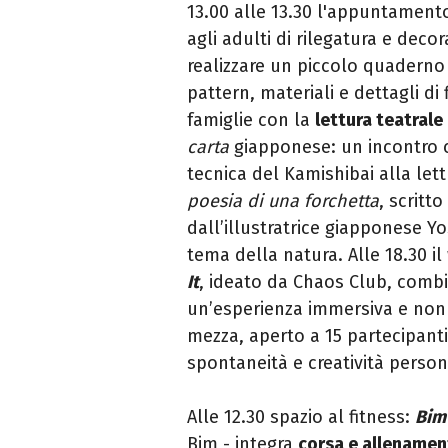
13.00 alle 13.30 l'appuntamen
agli adulti di rilegatura e deco
realizzare un piccolo quaderno 
pattern, materiali e dettagli di 
famiglie con la
lettura teatrale
carta
giapponese: un incontro ch
tecnica del Kamishibai alla lettu
poesia di una forchetta
, scritt
dall’illustratrice giapponese Y
tema della natura. Alle 18.30 i
It
, ideato da Chaos Club, combi
un’esperienza immersiva e non 
mezza, aperto a 15 partecipanti
spontaneità e creatività person
Alle 12.30 spazio al fitness:
Bim
Bim - integra
corsa e allename