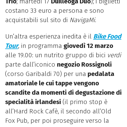
Trio
; martedì 17
Duilleoga Duo
); i biglietti
costano 33 euro a persona e sono
acquistabili sul sito di
NavigaMi
.
Un’altra esperienza inedita è il
Bike Food
Tour
, in programma
giovedì 12 marzo
alle 19.00: un nutrito gruppo di bici
verdi
parte dall’iconico
negozio Rossignoli
(corso Garibaldi 70) per una
pedalata
amatoriale le cui tappe vengono
scandite da momenti di degustazione di
specialità irlandesi
(il primo stop è
all’Hard Rock Cafè, il secondo all’Old
Fox Pub, per poi proseguire verso la