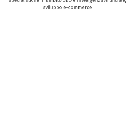
specialistiche in ambito SEO e Intelligenza Artificiale,
sviluppo e-commerce