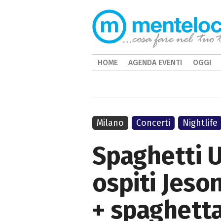
HOME
AGENDA EVENTI
OGGI
Milano
Concerti
Nightlife
Spaghetti U
ospiti Jeson
+ spaghett