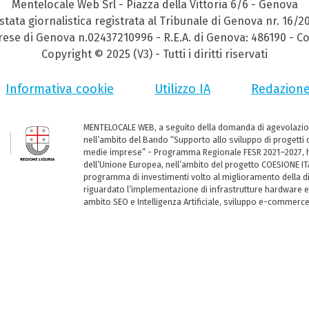
Mentelocale Web Srl - Piazza della Vittoria 6/6 - Genova
stata giornalistica registrata al Tribunale di Genova nr. 16/2
prese di Genova n.02437210996 - R.E.A. di Genova: 486190 - Co
Copyright © 2025 (V3) - Tutti i diritti riservati
Informativa cookie
Utilizzo IA
Redazion
MENTELOCALE WEB, a seguito della domanda di agevolazio
nell’ambito del Bando “Supporto allo sviluppo di progetti d
medie imprese” - Programma Regionale FESR 2021–2027, ha
dell’Unione Europea, nell’ambito del progetto COESIONE ITA
programma di investimenti volto al miglioramento della dig
riguardato l’implementazione di infrastrutture hardware e
ambito SEO e Intelligenza Artificiale, sviluppo e-commerc