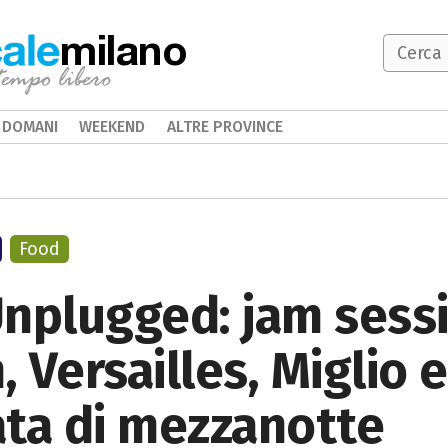
milano
DOMANI
WEEKEND
ALTRE PROVINCE
Food
nplugged : jam sess
, Versailles, Miglio 
ata di mezzanotte