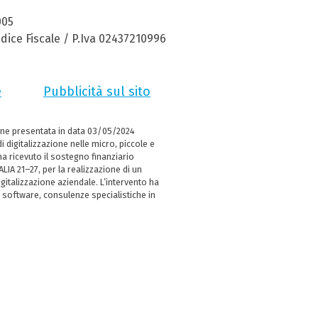
005
dice Fiscale / P.Iva 02437210996
e
Pubblicità sul sito
ne presentata in data 03/05/2024
i digitalizzazione nelle micro, piccole e
 ricevuto il sostegno finanziario
LIA 21–27, per la realizzazione di un
italizzazione aziendale. L’intervento ha
 software, consulenze specialistiche in
e