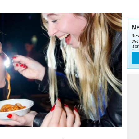
Ne
Res
eve
isc