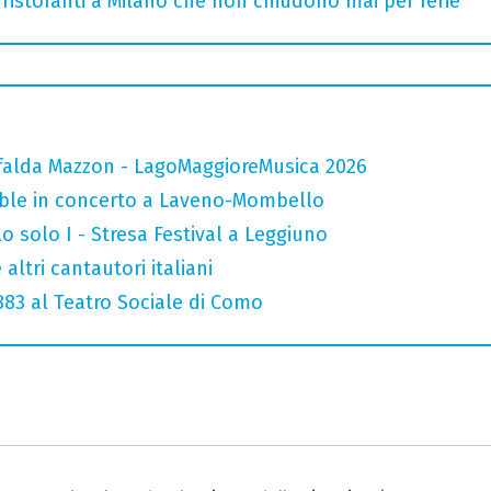
 ristoranti a Milano che non chiudono mai per ferie
falda Mazzon - LagoMaggioreMusica 2026
mble in concerto a Laveno-Mombello
o solo I - Stresa Festival a Leggiuno
altri cantautori italiani
 883 al Teatro Sociale di Como