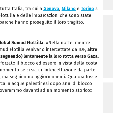
tutta Italia, tra cui a
Genova
,
Milano
e
Torino
a
ottilla e delle imbarcazioni che sono state
barche hanno proseguito il loro tragitto.
lobal Sumud Flottilla:
«Nella notte, mentre
ud Flotilla venivano intercettate da IDF,
altre
seguendo) lentamente la loro rotta verso Gaza
.
orzato il blocco ed essere in vista della costa
omento se ci sia un’intercettazione da parte
na, ma seguiranno aggiornamenti. Qualora fosse
rca in acque palestinesi dopo anni di blocco
i troveremmo davanti ad un momento storico»