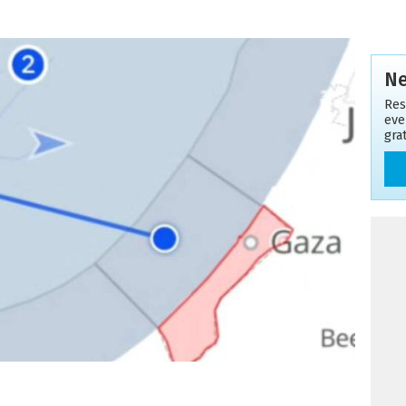
Ne
Res
even
gra