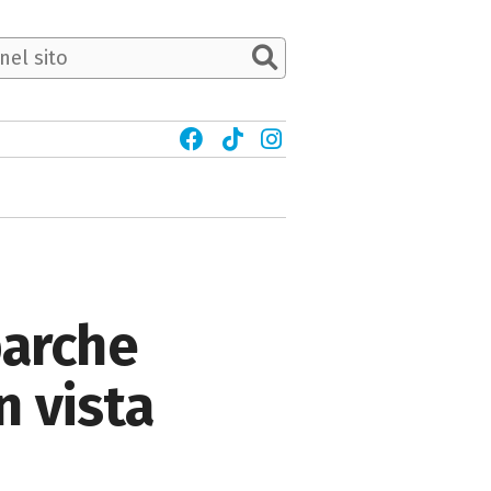
barche
n vista