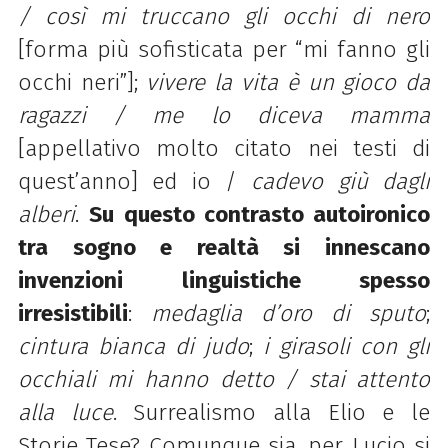
/ così mi truccano gli occhi di nero
[forma più sofisticata per “mi fanno gli
occhi neri”];
vivere la vita è un gioco da
ragazzi / me lo
diceva mamma
[appellativo molto citato nei testi di
quest’anno] ed io /
cadevo giù dagli
alberi
.
Su questo contrasto autoironico
tra sogno e realtà si innescano
invenzioni linguistiche spesso
irresistibili
:
medaglia d’oro di sputo
;
cintura bianca di judo
;
i girasoli con gli
occhiali mi hanno
detto / stai attento
alla luce
. Surrealismo alla Elio e le
Storie Tese? Comunque sia, per Lucio si