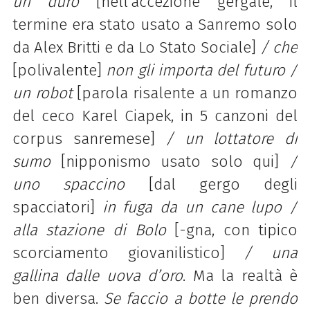
un duro
[nell’accezione gergale, il
termine era stato usato a Sanremo solo
da Alex Britti e da Lo Stato Sociale]
/ che
[polivalente]
non gli importa del futuro /
un robot
[parola risalente a un romanzo
del ceco Karel Ciapek, in 5 canzoni del
corpus sanremese]
/ un lottatore di
sumo
[nipponismo usato solo qui]
/
uno spaccino
[dal gergo degli
spacciatori]
in fuga da un cane
lupo /
alla stazione di Bolo
[-gna, con tipico
scorciamento giovanilistico]
/ una
gallina dalle uova
d’oro
. Ma la realtà è
ben diversa.
Se faccio a botte le prendo