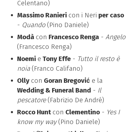
Celentano)
Massimo Ranieri
con i Neri
per caso
-
Quando
(Pino Daniele)
Modà
con
Francesco Renga
-
Angelo
(Francesco Renga)
Noemi
e
Tony Effe
-
Tutto il resto è
noia
(Franco Califano)
Olly
con
Goran Bregović
e la
Wedding & Funeral Band
-
Il
pescatore
(Fabrizio De André)
Rocco Hunt
con
Clementino
-
Yes I
know my way
(Pino Daniele)