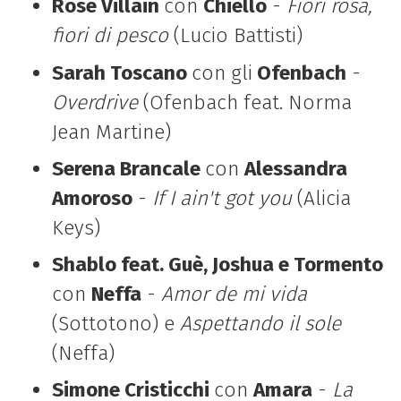
Rose Villain
con
Chiello
-
Fiori rosa,
fiori di pesco
(Lucio Battisti)
Sarah Toscano
con gli
Ofenbach
-
Overdrive
(Ofenbach feat. Norma
Jean Martine)
Serena Brancale
con
Alessandra
Amoroso
-
If I ain't got you
(Alicia
Keys)
Shablo feat. Guè, Joshua e Tormento
con
Neffa
-
Amor de mi vida
(Sottotono) e
Aspettando il sole
(Neffa)
Simone Cristicchi
con
Amara
-
La