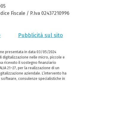
005
dice Fiscale / P.Iva 02437210996
e
Pubblicità sul sito
ne presentata in data 03/05/2024
i digitalizzazione nelle micro, piccole e
 ricevuto il sostegno finanziario
LIA 21–27, per la realizzazione di un
italizzazione aziendale. L’intervento ha
 software, consulenze specialistiche in
e