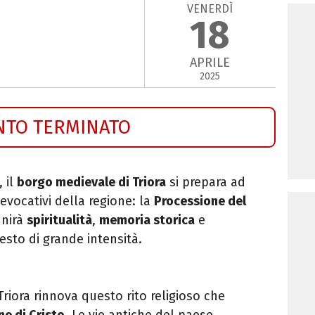
VENERDÌ
18
APRILE
2025
NTO TERMINATO
, il
borgo medievale di Triora
si prepara ad
evocativi della regione: la
Processione del
nirà
spiritualità
,
memoria storica
e
esto di grande intensità.
Triora rinnova questo rito religioso che
ne di Cristo
. Le vie antiche del paese,