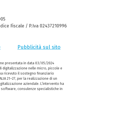
005
dice Fiscale / P.Iva 02437210996
e
Pubblicità sul sito
ne presentata in data 03/05/2024
i digitalizzazione nelle micro, piccole e
 ricevuto il sostegno finanziario
LIA 21–27, per la realizzazione di un
italizzazione aziendale. L’intervento ha
 software, consulenze specialistiche in
e