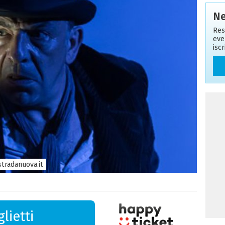
Ne
Res
eve
isc
tradanuova.it
lietti