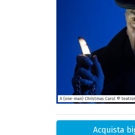
A (one-man) Christmas Carol © teatros
Acquista big