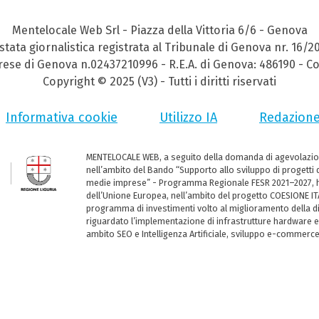
Mentelocale Web Srl - Piazza della Vittoria 6/6 - Genova
stata giornalistica registrata al Tribunale di Genova nr. 16/2
prese di Genova n.02437210996 - R.E.A. di Genova: 486190 - Co
Copyright © 2025 (V3) - Tutti i diritti riservati
Informativa cookie
Utilizzo IA
Redazion
MENTELOCALE WEB, a seguito della domanda di agevolazio
nell’ambito del Bando “Supporto allo sviluppo di progetti d
medie imprese” - Programma Regionale FESR 2021–2027, ha
dell’Unione Europea, nell’ambito del progetto COESIONE ITA
programma di investimenti volto al miglioramento della dig
riguardato l’implementazione di infrastrutture hardware e
ambito SEO e Intelligenza Artificiale, sviluppo e-commerc