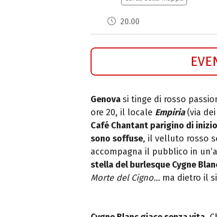
20.00
EVE
Genova
si tinge di rosso passi
ore 20, il locale
Empiria
(via de
Café Chantant parigino di iniz
sono soffuse
, il velluto rosso sc
accompagna il pubblico in un’a
stella del burlesque Cygne Blan
Morte del Cigno…
ma dietro il s
Cygne Blanc giace senza vita
. C