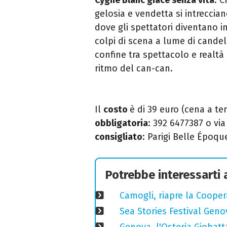
gelosia e vendetta si intreccia
dove gli spettatori diventano inv
colpi di scena a lume di candel
confine tra spettacolo e realtà 
ritmo del can-can.
Il
costo
è di 39 euro (cena a te
obbligatoria
: 392 6477387 o vi
consigliato
: Parigi Belle Époqu
Potrebbe interessarti
Camogli, riapre la Coopera
Sea Stories Festival Genov
Genova, l'Osteria Giobatt