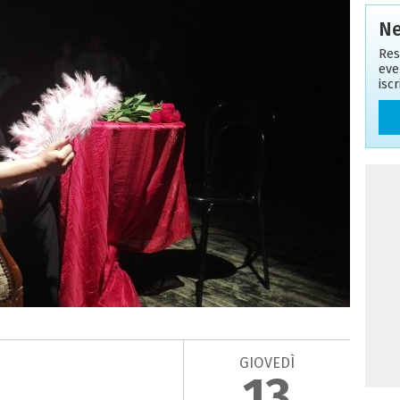
Ne
Res
eve
isc
GIOVEDÌ
13