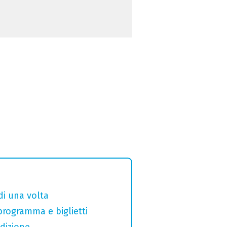
di una volta
 programma e biglietti
adizione