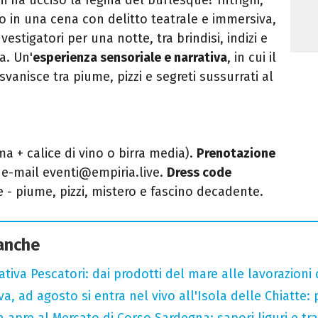
no in una cena con delitto teatrale e immersiva,
estigatori per una notte, tra brindisi, indizi e
a. Un'
esperienza sensoriale e narrativa
, in cui il
svanisce tra piume, pizzi e segreti sussurrati al
ma + calice di vino o birra media).
Prenotazione
a e-mail eventi@empiria.live.
Dress code
e - piume, pizzi, mistero e fascino decadente.
 anche
tiva Pescatori: dai prodotti del mare alle lavorazioni 
a, ad agosto si entra nel vivo all'Isola delle Chiatte:
a apre al Mercato di Corso Sardegna: sapori liguri e tr