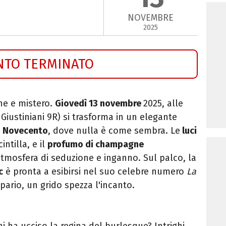
NOVEMBRE
2025
NTO TERMINATO
one e mistero.
Giovedì 13 novembre
2025, alle
i Giustiniani 9R) si trasforma in un elegante
io Novecento
, dove nulla è come sembra. Le
luci
intilla, e il
profumo di champagne
tmosfera di seduzione e inganno. Sul palco, la
c
è pronta a esibirsi nel suo celebre numero
La
ipario, un grido spezza
l'
incanto.
hi ha ucciso la regina del burlesque? Intrighi,