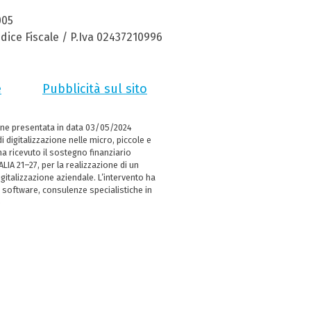
005
dice Fiscale / P.Iva 02437210996
e
Pubblicità sul sito
ne presentata in data 03/05/2024
i digitalizzazione nelle micro, piccole e
 ricevuto il sostegno finanziario
LIA 21–27, per la realizzazione di un
italizzazione aziendale. L’intervento ha
 software, consulenze specialistiche in
e