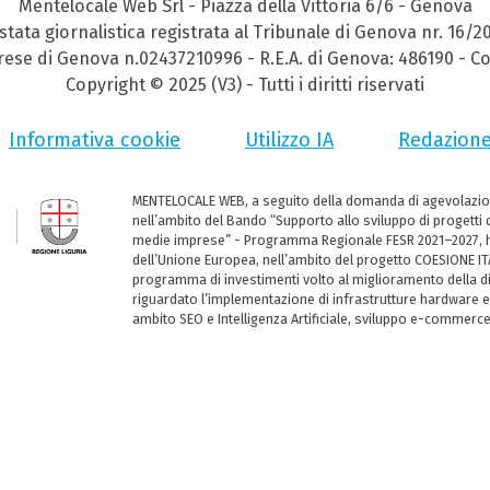
Mentelocale Web Srl - Piazza della Vittoria 6/6 - Genova
stata giornalistica registrata al Tribunale di Genova nr. 16/2
prese di Genova n.02437210996 - R.E.A. di Genova: 486190 - Co
Copyright © 2025 (V3) - Tutti i diritti riservati
Informativa cookie
Utilizzo IA
Redazion
MENTELOCALE WEB, a seguito della domanda di agevolazio
nell’ambito del Bando “Supporto allo sviluppo di progetti d
medie imprese” - Programma Regionale FESR 2021–2027, ha
dell’Unione Europea, nell’ambito del progetto COESIONE ITA
programma di investimenti volto al miglioramento della dig
riguardato l’implementazione di infrastrutture hardware e
ambito SEO e Intelligenza Artificiale, sviluppo e-commerc