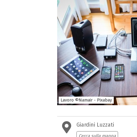
Lavoro ©Namair - Pixabay
Giardini Luzzati
Cerca sulla mappa