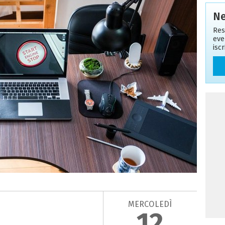
Ne
Res
eve
isc
MERCOLEDÌ
12