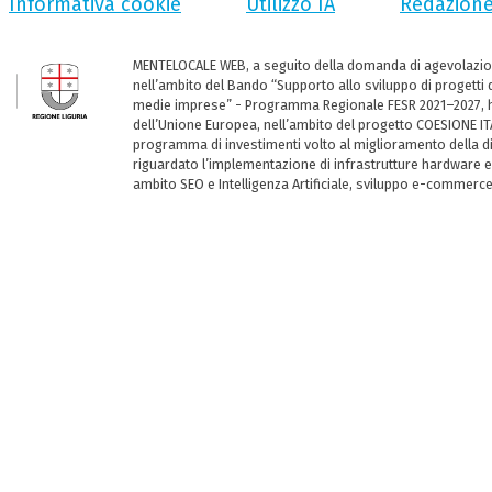
Informativa cookie
Utilizzo IA
Redazion
MENTELOCALE WEB, a seguito della domanda di agevolazio
nell’ambito del Bando “Supporto allo sviluppo di progetti d
medie imprese” - Programma Regionale FESR 2021–2027, ha
dell’Unione Europea, nell’ambito del progetto COESIONE ITA
programma di investimenti volto al miglioramento della dig
riguardato l’implementazione di infrastrutture hardware e
ambito SEO e Intelligenza Artificiale, sviluppo e-commerc