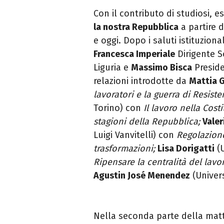
Con il contributo di studiosi, es
la nostra Repubblica
a partire d
e oggi. Dopo i saluti istituziona
Francesca Imperiale
Dirigente S
Liguria
e
Massimo Bisca
Preside
relazioni introdotte da
Mattia 
lavoratori e la guerra di Resiste
Torino) con
Il lavoro nella Cost
stagioni della Repubblica;
Valer
Luigi Vanvitelli) con
Regolazione
trasformazioni;
Lisa Dorigatti
(U
Ripensare la centralità del lavor
Agustin José Menendez
(Univer
Nella seconda parte della matt