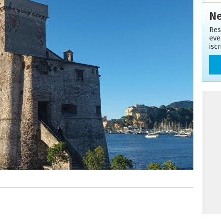
Ne
Res
eve
isc