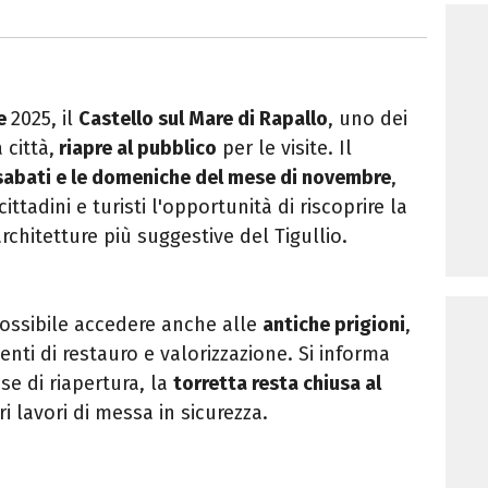
re
2025, il
Castello sul Mare di Rapallo
, uno dei
 città,
riapre al pubblico
per le visite. Il
i sabati e le domeniche del mese di novembre
,
ittadini e turisti l'opportunità di riscoprire la
architetture più suggestive del Tigullio.
 possibile accedere anche alle
antiche prigioni
,
nti di restauro e valorizzazione. Si informa
se di riapertura, la
torretta resta chiusa al
i lavori di messa in sicurezza.