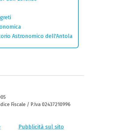
greti
tronomica
torio Astronomico dell'Antola
005
dice Fiscale / P.Iva 02437210996
e
Pubblicità sul sito