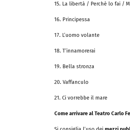
15. La libertà / Perchè lo fai / 
16. Principessa
17. L’uomo volante
18. T’innamorerai
19. Bella stronza
20. Vaffanculo
21. Ci vorrebbe il mare
Come arrivare al Teatro Carlo Fe
Si consiglia l’uso dei
mezzi pubb