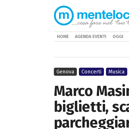
HOME
AGENDA EVENTI
OGGI
Genova
Concerti
Musica
Marco Masin
biglietti, s
parcheggia