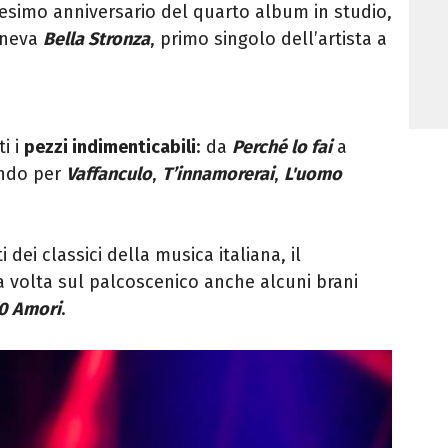
0esimo anniversario del quarto album in studio,
eneva
Bella Stronza
, primo singolo dell’artista a
ti i
pezzi indimenticabili
: da
Perché lo fai
a
ando per
Vaffanculo
,
T’innamorerai
,
L'uomo
 dei classici della musica italiana, il
a volta sul palcoscenico anche alcuni brani
0 Amori
.