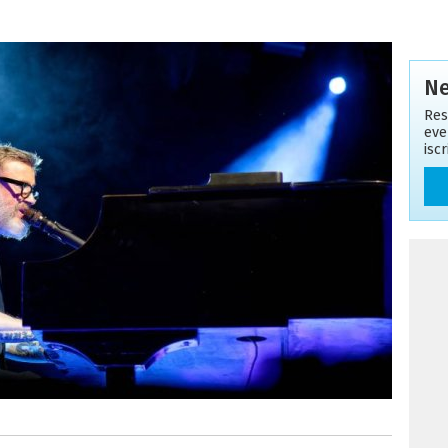
Ne
Res
eve
isc