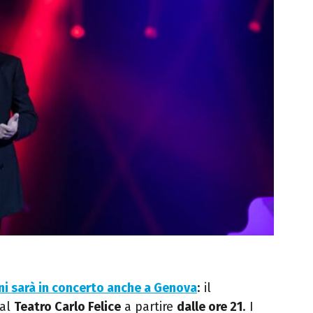
i sarà in concerto anche a Genova
: il
 al
Teatro Carlo Felice
a partire
dalle ore 21
. I