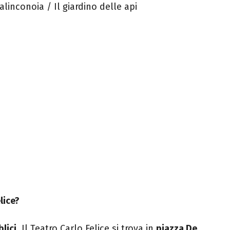
Malinconoia / Il giardino delle api
lice?
lici
. Il Teatro Carlo Felice si trova in
piazza De