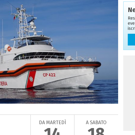
Ne
Res
eve
isc
DA MARTEDÌ
A SABATO
14
18