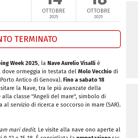
OTTOBRE
OTTOBRE
2025
2025
NTO TERMINATO
ping
Week
2025
, la
Nave Aurelio Visalli
è
, dove ormeggia in testata del
Molo Vecchio
di
(Porto Antico di
Genova
).
Fino a sabato 18
sitare la Nave, tra le più avanzate della
alla classe ''Angeli del mare'', simbolo di
 al servizio di ricerca e soccorso in mare (SAR).
am mari dedit
. Le visite alla nave ono aperte al
i 9-12 e 15-18. È consigliata la
prenotazione
su: