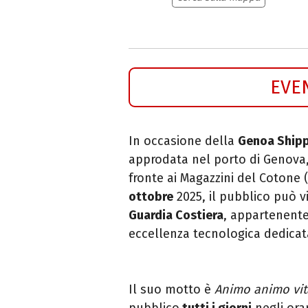
EVE
In occasione della
Genoa
Ship
approdata nel porto di
Genova
fronte ai Magazzini del Cotone 
ottobre
2025, il pubblico può vi
Guardia Costiera
, appartenente 
eccellenza tecnologica dedicata
Il suo motto è
Animo animo vit
pubblico
tutti i giorni
negli orar