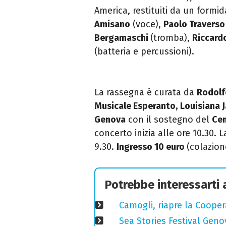
America, restituiti da un form
Amisano
(voce),
Paolo Traverso
Bergamaschi
(tromba),
Riccard
(batteria e percussioni).
La rassegna è curata da
Rodolf
Musicale Esperanto,
Louisiana 
Genova
con il sostegno del
Cen
concerto inizia alle ore 10.30. L
9.30.
Ingresso 10 euro
(colazion
Potrebbe interessarti
Camogli, riapre la Coopera
Sea Stories Festival Genov