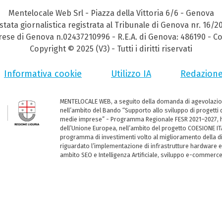
Mentelocale Web Srl - Piazza della Vittoria 6/6 - Genova
stata giornalistica registrata al Tribunale di Genova nr. 16/2
prese di Genova n.02437210996 - R.E.A. di Genova: 486190 - Co
Copyright © 2025 (V3) - Tutti i diritti riservati
Informativa cookie
Utilizzo IA
Redazion
MENTELOCALE WEB, a seguito della domanda di agevolazio
nell’ambito del Bando “Supporto allo sviluppo di progetti d
medie imprese” - Programma Regionale FESR 2021–2027, ha
dell’Unione Europea, nell’ambito del progetto COESIONE ITA
programma di investimenti volto al miglioramento della dig
riguardato l’implementazione di infrastrutture hardware e
ambito SEO e Intelligenza Artificiale, sviluppo e-commerc