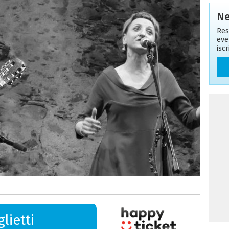
Ne
Res
eve
isc
lietti