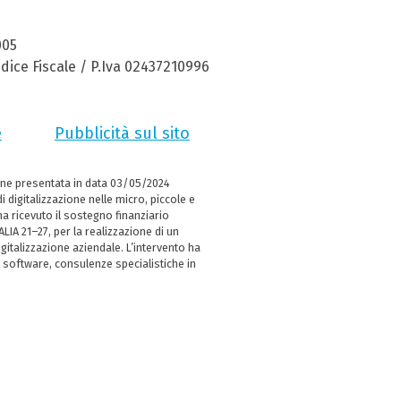
005
dice Fiscale / P.Iva 02437210996
e
Pubblicità sul sito
ne presentata in data 03/05/2024
i digitalizzazione nelle micro, piccole e
 ricevuto il sostegno finanziario
LIA 21–27, per la realizzazione di un
italizzazione aziendale. L’intervento ha
 software, consulenze specialistiche in
e