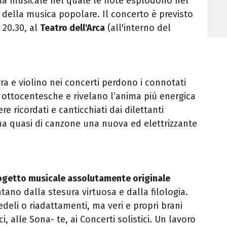
ma musicale nel quale le note esplodono nel
 della musica popolare. Il concerto è previsto
 20.30, al
Teatro dell'Arca
(all'interno del
rra e violino nei concerti perdono i connotati
e ottocentesche e rivelano l’anima più energica
re ricordati e canticchiati dai dilettanti
ma quasi di canzone una nuova ed elettrizzante
ogetto musicale assolutamente originale
tano dalla stesura virtuosa e dalla filologia.
edeli o riadattamenti, ma veri e propri brani
ci, alle Sona- te, ai Concerti solistici. Un lavoro