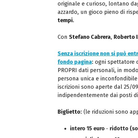
originale e curioso, lontano dag
azzardo, un gioco pieno di rispe
tempi
.
Con
Stefano Cabrera
,
Roberto 
Senza iscrizione non si può entr
fondo pagina
: ogni spettatore
PROPRI dati personali, in mod
persona unica e inconfondibilep
iscrizioni sono aperte dal 25/09
indipendentemente dai posti di
Biglietto
: (le riduzioni sono ap
intero 15 euro
-
ridotto (so