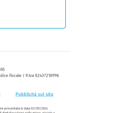
005
dice Fiscale / P.Iva 02437210996
e
Pubblicità sul sito
ne presentata in data 03/05/2024
i digitalizzazione nelle micro, piccole e