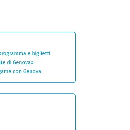
 programma e biglietti
rite di Genova»
legame con Genova