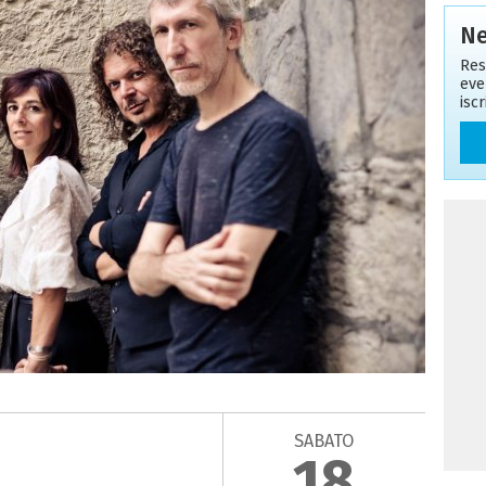
Ne
Res
eve
isc
SABATO
18