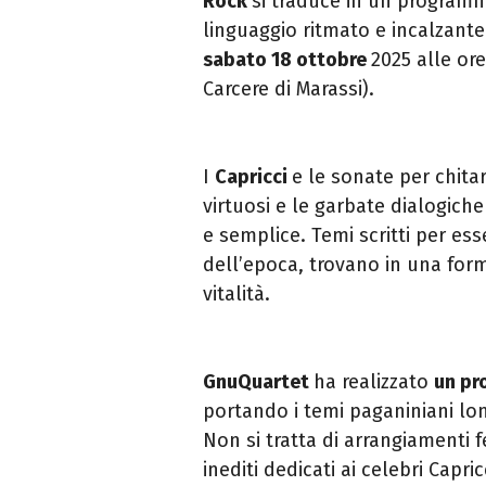
Rock
si traduce in un program
linguaggio ritmato e incalzante
sabato 18 ottobre
2025 alle ore
Carcere di Marassi).
I
Capricci
e le sonate per chita
virtuosi e le garbate dialogich
e semplice. Temi scritti per esse
dell’epoca, trovano in una for
vitalità.
GnuQuartet
ha realizzato
un pr
portando i temi paganiniani lon
Non si tratta di arrangiamenti f
inediti dedicati ai celebri Capric