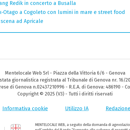
ang Redik in concerto a Busalla
x-Otago a Cogoleto con lumini in mare e street food
n scena ad Apricale
Mentelocale Web Srl - Piazza della Vittoria 6/6 - Genova
stata giornalistica registrata al Tribunale di Genova nr. 16/2
prese di Genova n.02437210996 - R.E.A. di Genova: 486190 - Co
Copyright © 2025 (V3) - Tutti i diritti riservati
Informativa cookie
Utilizzo IA
Redazion
MENTELOCALE WEB, a seguito della domanda di agevolazio
nell’ambito del Bando “Supporto allo sviluppo di progetti d