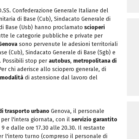
O.SS. Confederazione Generale Italiane del
nitaria di Base (Cub), Sindacato Generale di
 di Base (Usb) hanno proclamato
scioperi
utte le categorie pubbliche e private per
Genova
sono pervenute le adesioni territoriali
ase (Cub), Sindacato Generale di Base (Sgb) e
 Possibili stop per
autobus
,
metropolitana di
Per chi aderisce allo sciopero generale, di
e modalità
di astensione dal lavoro del
 di trasporto urbano
Genova, il personale
 per l'intera giornata, con il
servizio garantito
e 9 e dalle ore 17.30 alle 20.30. Il restante
er l'intero turno (compreso il personale di