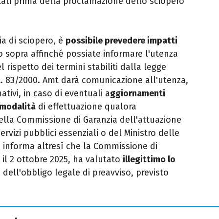
otati prima della proclamazione dello sciopero
ia di sciopero, è
possibile prevedere impatti
o sopra affinché possiate informare l'utenza
el rispetto dei termini stabiliti dalla legge
. 83/2000. Amt darà comunicazione all'utenza,
ativi, in caso di eventuali a
ggiornamenti
 modalità
di effettuazione qualora
ella Commissione di Garanzia dell'attuazione
ervizi pubblici essenziali o del Ministro delle
Si informa altresì che la Commissione di
i il 2 ottobre 2025, ha valutato
illegittimo lo
e dell'obbligo legale di preavviso, previsto