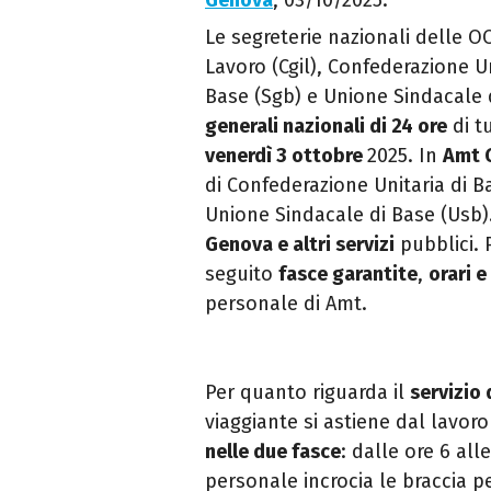
Genova
, 03/10/2025.
Le segreterie nazionali delle O
Lavoro (Cgil), Confederazione U
Base (Sgb) e Unione Sindacale
generali nazionali di 24 ore
di t
venerdì 3 ottobre
2025. In
Amt 
di Confederazione Unitaria di B
Unione Sindacale di Base (Usb).
Genova e altri servizi
pubblici. 
seguito
fasce garantite
,
orari 
personale di Amt.
Per quanto riguarda il
servizio
viaggiante si astiene dal lavoro
nelle due fasce
: dalle ore 6 all
personale incrocia le braccia p