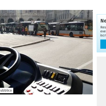
Ne
Res
eve
isc
ubblico