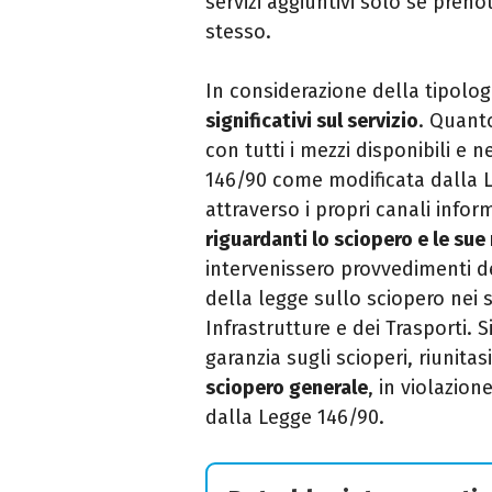
servizi aggiuntivi solo se pren
stesso.
In considerazione della tipolog
significativi sul servizio
. Quant
con tutti i mezzi disponibili e n
146/90 come modificata dalla L
attraverso i propri canali inform
riguardanti lo sciopero e le sue
intervenissero provvedimenti d
della legge sullo sciopero nei s
Infrastrutture e dei Trasporti. 
garanzia sugli scioperi, riunitas
sciopero generale
, in violazion
dalla Legge 146/90.