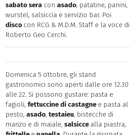
sabato sera
con
asado
, patatine, panini,
wurstel, salsiccia e servizio bar. Poi
disco
con RCG & M.D.M. Staff e la voce di
Roberto Geo Cerchi.
Domenica 5 ottobre, gli stand
gastronomici sono aperti dalle ore 12.30
alle 22. Si possono gustare: pasta e
fagioli,
fettuccine di castagne
e pasta al
pesto,
asado
,
testaieu
, bistecche di
manzo e di maiale,
salsicce
alla piastra,
frittelle
e
panella
. Durante la giornata,