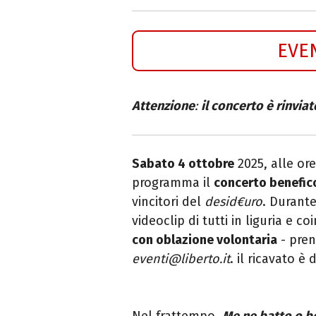
EVE
Attenzione
:
il concerto è rinvia
Sabato 4 ottobre
2025, alle ore
programma il
concerto benefic
vincitori del
desid€uro
. Durante
videoclip di tutti in liguria e c
con oblazione volontaria
- pren
eventi@liberto.it
. il ricavato 
Nel frattempo,
Me ne batto o b