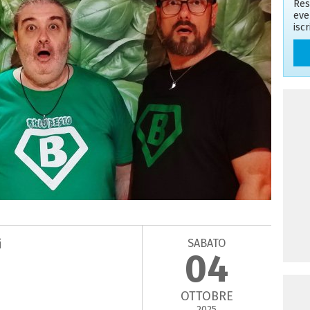
Res
eve
isc
SABATO
i
04
OTTOBRE
2025