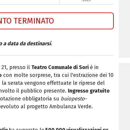
NTO TERMINATO
to a data da destinarsi
.
 21, presso il
Teatro Comunale di Sori
è in
o
con molte sorprese, tra cui l'estrazione dei 10
 la serata vengono effettuate le riprese del
oinvolto il pubblico presente.
Ingresso gratuito
otazione obbligatoria su
buiopesto-
è devoluto al progetto Ambulanza Verde.
elin
ha superato le
500.000 visualizzazioni su