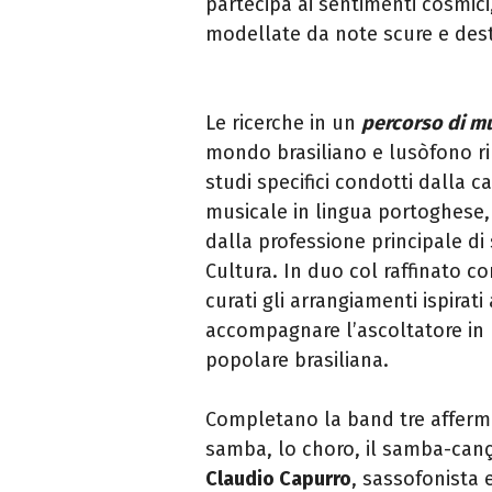
partecipa ai sentimenti cosmici
modellate da note scure e desti
Le ricerche in un
percorso di m
mondo brasiliano e lusòfono ri
studi specifici condotti dalla c
musicale in lingua portoghese, c
dalla professione principale di 
Cultura. In duo col raffinato c
curati gli arrangiamenti ispirati
accompagnare l’ascoltatore in u
popolare brasiliana.
Completano la band tre affermat
samba, lo choro, il samba-canç
Claudio Capurro
, sassofonista 