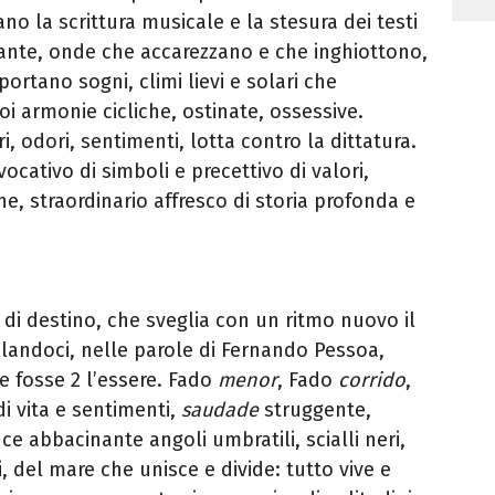
ano la scrittura musicale e la stesura dei testi
iante, onde che accarezzano e che inghiottono,
ortano sogni, climi lievi e solari che
i armonie cicliche, ostinate, ossessive.
i, odori, sentimenti, lotta contro la dittatura.
vocativo di simboli e precettivo di valori,
ne, straordinario affresco di storia profonda e
e di destino, che sveglia con un ritmo nuovo il
elandoci, nelle parole di Fernando Pessoa,
re fosse 2 l’essere. Fado
menor
, Fado
corrido
,
i vita e sentimenti,
saudade
struggente,
uce abbacinante angoli umbratili, scialli neri,
mi, del mare che unisce e divide: tutto vive e