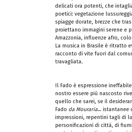
delicati ora potenti, che intagli
poetici: vegetazione lussuregg
spiagge dorate, brezze che trasp
proiettano immagini serene e po
Amazzonia, influenze afro, color
La musica in Brasile è ritratto e
racconto di vite fuori dal comu
travagliata.
Il Fado è espressione ineffabil
nostro essere più nascosto riv
quello che sarei, se il desidera
Fado
da Mouraria
… istantanee d
impressioni, repentini tagli di l
personificazioni di città, di fiu