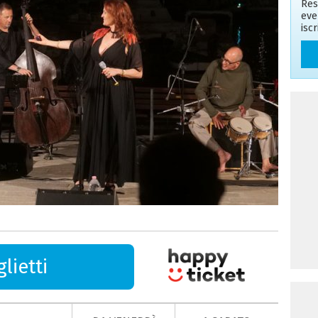
Res
eve
isc
lietti