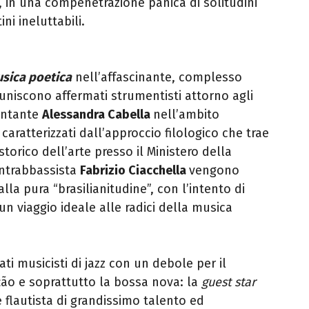
, in una compenetrazione panica di solitudini
ni ineluttabili.
usica poetica
nell’affascinante, complesso
uniscono affermati strumentisti attorno agli
antante
Alessandra Cabella
nell’ambito
aratterizzati dall’approccio filologico che trae
storico dell’arte presso il Ministero della
ontrabbassista
Fabrizio Ciacchella
vengono
 alla pura “brasilianitudine”, con l’intento di
n viaggio ideale alle radici della musica
i musicisti di jazz con un debole per il
ão e soprattutto la bossa nova: la
guest star
e flautista di grandissimo talento ed