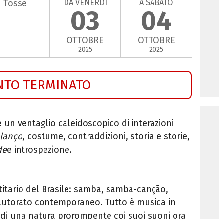
DA VENERDÌ
A SABATO
a Tosse
03
04
OTTOBRE
OTTOBRE
2025
2025
NTO TERMINATO
è un ventaglio caleidoscopico di interazioni
lanço
, costume, contraddizioni, storia e storie,
de
e introspezione.
entitario del Brasile: samba, samba-canção,
tautorato contemporaneo. Tutto è musica in
o di una natura prorompente coi suoi suoni ora