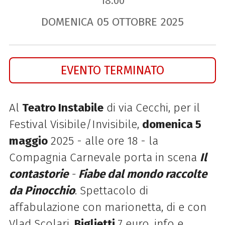
18.00
DOMENICA
05
OTTOBRE
2025
EVENTO TERMINATO
Al
Teatro Instabile
di via Cecchi, per il
Festival Visibile/Invisibile,
domenica 5
maggio
2025 - alle ore 18 - la
Compagnia Carnevale porta in scena
Il
contastorie
-
Fiabe dal mondo raccolte
da Pinocchio
. Spettacolo di
affabulazione con marionetta, di e con
Vlad Scolari.
Biglietti
7 euro, info e