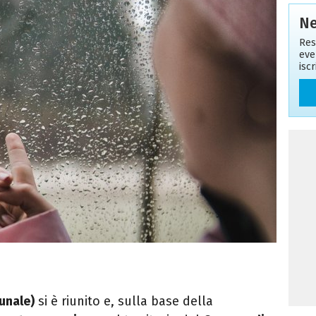
Ne
Res
eve
isc
unale)
si è riunito e, sulla base della