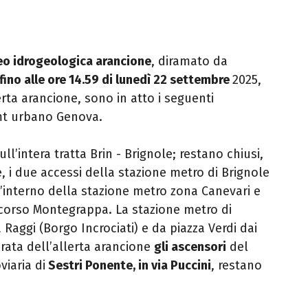
eo idrogeologica arancione
, diramato da
fino alle ore 14.59 di lunedì 22 settembre
2025,
ta arancione, sono in atto i seguenti
Amt urbano Genova.
sull’intera tratta Brin - Brignole; restano chiusi,
e, i due accessi della stazione metro di Brignole
ll’interno della stazione metro zona Canevari e
a corso Montegrappa. La stazione metro di
 Raggi (Borgo Incrociati) e da piazza Verdi dai
rata dell’allerta arancione
gli ascensori
del
viaria di
Sestri Ponente, in via Puccini
, restano