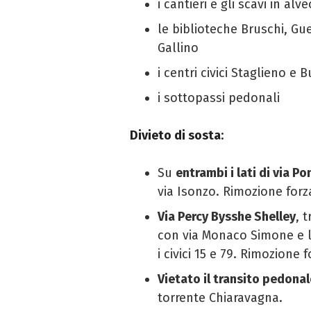
i cantieri e gli scavi in alv
le biblioteche Bruschi, Gue
Gallino
i centri civici Staglieno e 
i sottopassi pedonali
Divieto di sosta
:
Su
entrambi i lati di via Po
via Isonzo. Rimozione forz
Via Percy Bysshe Shelley
, 
con via Monaco Simone e l
i civici 15 e 79. Rimozione 
Vietato il transito pedona
torrente Chiaravagna.