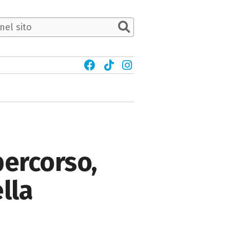
percorso,
lla