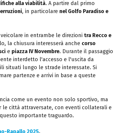
fiche alla viabilità
. A partire dal primo
terruzioni
, in particolare
nel Golfo Paradiso e
 veicolare in entrambe le direzioni
tra Recco e
lo, la chiusura interesserà anche
corso
sci
e
piazza IV Novembre
. Durante il passaggio
nte interdetto l'accesso e l'uscita da
li situati lungo le strade interessate. Si
mare partenze e arrivi in base a queste
uncia come un evento non solo sportivo, ma
e città attraversate, con eventi collaterali e
re questo importante traguardo.
ano-Rapallo 2025
.