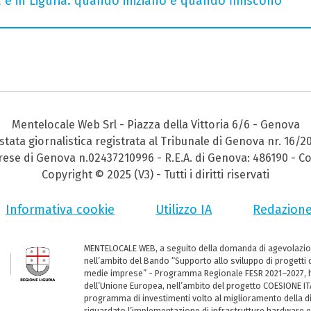
a e in Liguria: quando iniziano e quando finiscono
Mentelocale Web Srl - Piazza della Vittoria 6/6 - Genova
stata giornalistica registrata al Tribunale di Genova nr. 16/2
prese di Genova n.02437210996 - R.E.A. di Genova: 486190 - Co
Copyright © 2025 (V3) - Tutti i diritti riservati
Informativa cookie
Utilizzo IA
Redazion
MENTELOCALE WEB, a seguito della domanda di agevolazio
nell’ambito del Bando “Supporto allo sviluppo di progetti d
medie imprese” - Programma Regionale FESR 2021–2027, ha
dell’Unione Europea, nell’ambito del progetto COESIONE ITA
programma di investimenti volto al miglioramento della dig
riguardato l’implementazione di infrastrutture hardware e