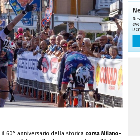
Ne
Res
eve
isc
a il 60° anniversario della storica
corsa Milano-