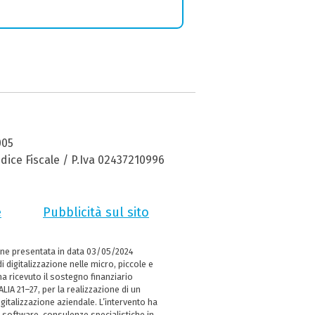
005
dice Fiscale / P.Iva 02437210996
e
Pubblicità sul sito
ne presentata in data 03/05/2024
i digitalizzazione nelle micro, piccole e
 ricevuto il sostegno finanziario
LIA 21–27, per la realizzazione di un
italizzazione aziendale. L’intervento ha
 software, consulenze specialistiche in