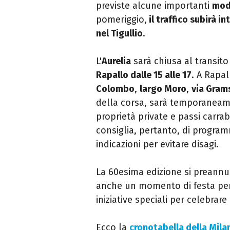
previste alcune importanti
modi
pomeriggio,
il traffico subirà in
nel Tigullio
.
L'
Aurelia
sarà chiusa al transito
Rapallo dalle 15 alle 17
. A Rapal
Colombo
,
largo Moro
,
via Gram
della corsa, sarà temporaneame
proprietà private e passi carrabi
consiglia, pertanto, di program
indicazioni per evitare disagi.
La 60esima edizione si preann
anche un momento di festa per l
iniziative speciali per celebra
Ecco la
cronotabella della Mil