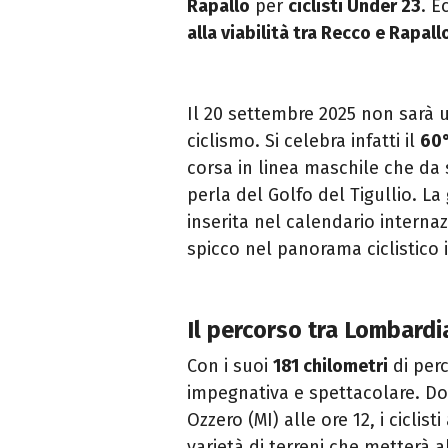
Rapallo
per
ciclisti Under 23
. E
alla viabilità tra Recco e Rapall
Il 20 settembre 2025 non sarà 
ciclismo. Si celebra infatti il
60°
corsa in linea maschile che da
perla del Golfo del Tigullio. La
inserita nel calendario intern
spicco nel panorama ciclistico i
Il percorso tra Lombardi
Con i suoi
181 chilometri
di perc
impegnativa e spettacolare. Dop
Ozzero (MI) alle ore 12, i ciclis
varietà di terreni che metterà al