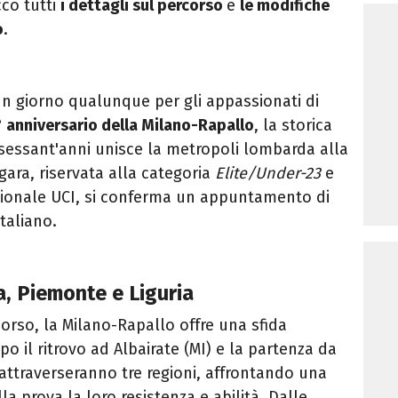
cco tutti
i dettagli sul percorso
e
le modifiche
o
.
un giorno qualunque per gli appassionati di
 anniversario della Milano-Rapallo
, la storica
 sessant'anni unisce la metropoli lombarda alla
 gara, riservata alla categoria
Elite/Under-23
e
azionale UCI, si conferma un appuntamento di
taliano.
a, Piemonte e Liguria
orso, la Milano-Rapallo offre una sfida
o il ritrovo ad Albairate (MI) e la partenza da
ti attraverseranno tre regioni, affrontando una
la prova la loro resistenza e abilità. Dalle