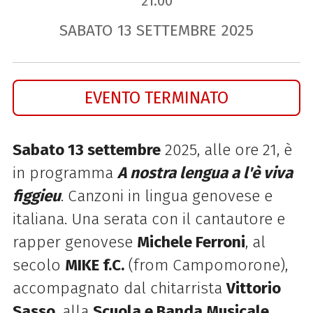
21.00
SABATO
13
SETTEMBRE
2025
EVENTO TERMINATO
Sabato 13 settembre
2025, alle ore 21, è
in programma
A nostra lengua a l'è viva
figgieu
. Canzoni in lingua genovese e
italiana. Una serata con il cantautore e
rapper genovese
Michele Ferroni
, al
secolo
MIKE f.C.
(from Campomorone),
accompagnato dal chitarrista
Vittorio
Sasso
, alla
Scuola e Banda Musicale