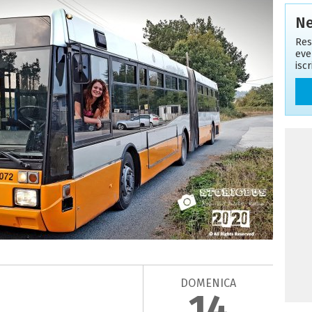
Ne
Res
eve
isc
DOMENICA
14