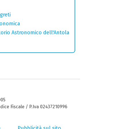
greti
tronomica
torio Astronomico dell'Antola
005
dice Fiscale / P.Iva 02437210996
e
Pubblicità sul sito