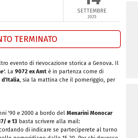
SETTEMBRE
2025
NTO TERMINATO
ltro evento di rievocazione storica a Genova. Il
e'
. La
9072 ex Amt
è in partenza come di
 d'Italia
, sia la mattina che il pomeriggio, per
nni '90 e 2000 a bordo del
Menarini Monocar
17/ e 13
basta scrivere alla mail:
ricordando di indicare se parteciperete al turno
quello pomeridiano dalle 15.30. Per chi dovesse