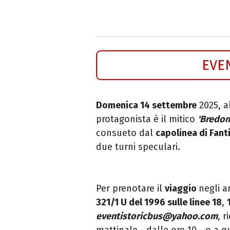
EVE
Domenica 14 settembre
2025, a
protagonista è il mitico
'Bredon
consueto dal
capolinea di Fanti
due turni speculari.
Per prenotare il
viaggio
negli a
321/1 U del 1996 sulle linee 18
,
eventistoricbus@yahoo.com
, 
mattinale - dalle ore 10 - o a 