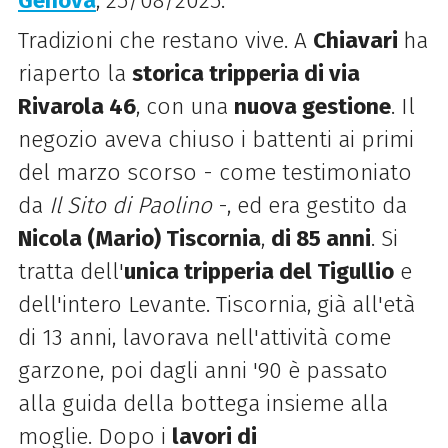
Genova
, 25/08/2025.
Tradizioni che restano vive. A
Chiavari
ha
riaperto la
storica tripperia di via
Rivarola 46
, con una
nuova gestione
. Il
negozio aveva chiuso i battenti ai primi
del marzo scorso - come testimoniato
da
Il Sito di Paolino
-, ed era gestito da
Nicola (Mario) Tiscornia
,
di 85 anni
. Si
tratta dell'
unica tripperia del Tigullio
e
dell'intero Levante. Tiscornia, già all'età
di 13 anni, lavorava nell'attività come
garzone, poi dagli anni '90 è passato
alla guida della bottega insieme alla
moglie. Dopo i
lavori di