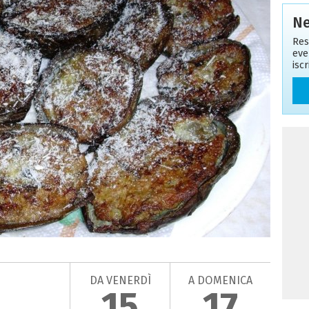
Ne
Res
eve
isc
DA VENERDÌ
A DOMENICA
15
17