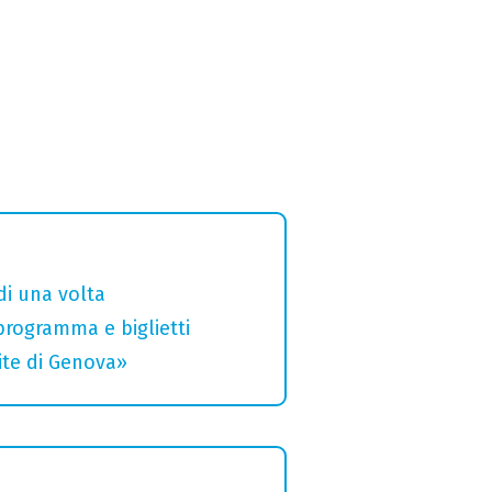
di una volta
 programma e biglietti
rite di Genova»