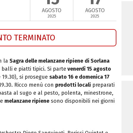
AGOSTO
AGOSTO
2025
2025
NTO TERMINATO
n la
Sagra delle melanzane ripiene
di Sorlana
alli e piatti tipici. Si parte
venerdì 15 agosto
e 19.30), si prosegue
sabato 16 e domenica 17
 19.30. Ricco menù con
prodotti locali
preparati
pasta al sugo e al pesto, polenta, minestrone,
Le
melanzane ripiene
sono disponibili nei giorni
rchestra Diego Sanguineti, Berissi Quintet e