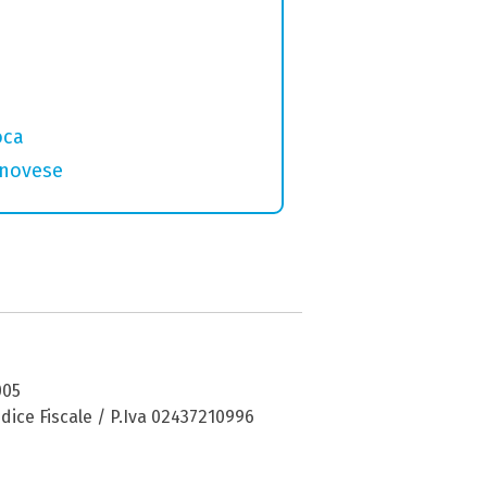
oca
genovese
005
dice Fiscale / P.Iva 02437210996