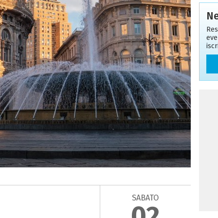
Ne
Res
eve
isc
SABATO
02