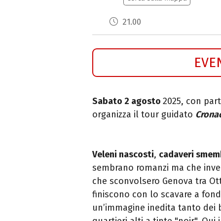
21.00
EVE
Sabato 2 agosto
2025, con part
organizza il tour guidato
Crona
Veleni nascosti
,
cadaveri smem
sembrano romanzi ma che invece 
che sconvolsero Genova tra Ot
finiscono con lo scavare a fon
un’immagine inedita tanto dei 
quartieri alti a tinte "noir". Qui 