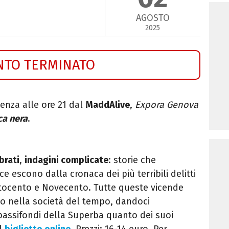
AGOSTO
2025
NTO TERMINATO
enza alle ore 21 dal
MaddAlive
,
Expora Genova
ca nera
.
brati
,
indagini complicate
: storie che
escono dalla cronaca dei più terribili delitti
tocento e Novecento. Tutte queste vicende
do nella società del tempo, dandoci
bassifondi della Superba quanto dei suoi
il
biglietto online
. Prezzi: 16-14 euro. Per