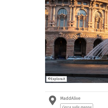
©Explora.it
MaddAlive
Cerca sulla mappa