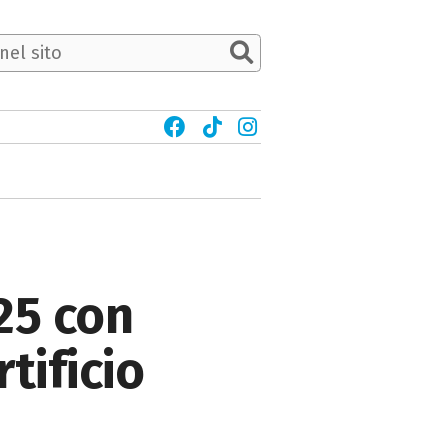
25 con
tificio