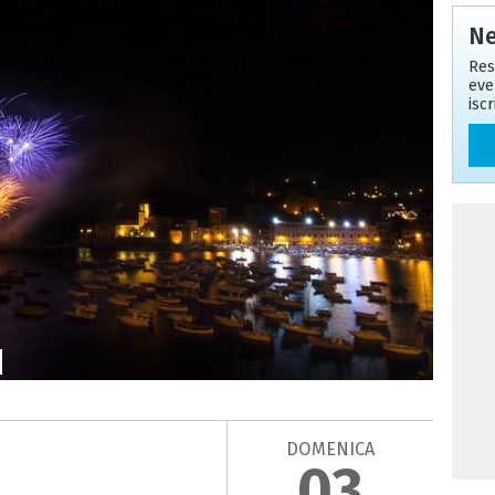
Ne
Res
eve
isc
DOMENICA
03