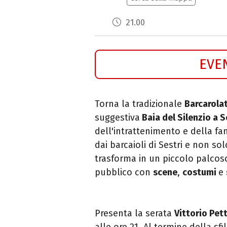
21.00
EVE
Torna la tradizionale
Barcarola
suggestiva
Baia del Silenzio a S
dell'intrattenimento e della fa
dai barcaioli di Sestri e non sol
trasforma in un piccolo palcosc
pubblico con
scene
,
costumi
e
Presenta la serata
Vittorio Pet
alle ore 21. Al termine della s