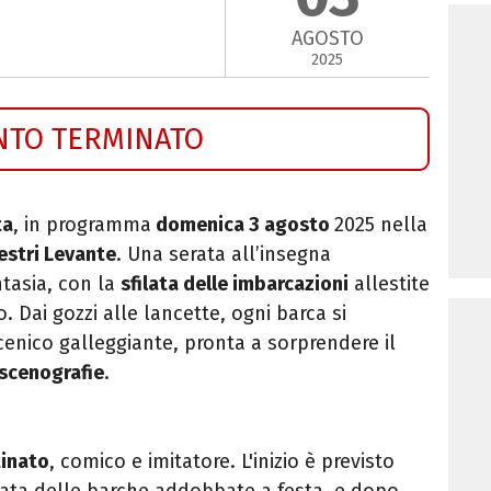
AGOSTO
2025
NTO TERMINATO
ta
, in programma
domenica 3 agosto
2025 nella
estri Levante
. Una serata all’insegna
ntasia, con la
sfilata delle imbarcazioni
allestite
o. Dai gozzi alle lancette, ogni barca si
enico galleggiante, pronta a sorprendere il
scenografie
.
tinato
, comico e imitatore. L'inizio è previsto
filata delle barche addobbate a festa, e dopo