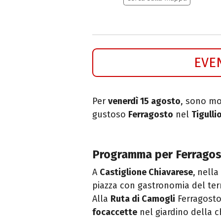
EVE
Per
venerdì 15 agosto
, sono mol
gustoso
Ferragosto
nel
Tigulli
Programma per Ferrago
A
Castiglione Chiavarese
,
nella
piazza con gastronomia del terr
Alla
Ruta di Camogli
Ferragosto
focaccette
nel giardino della c