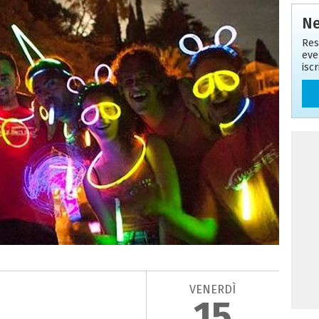
Ne
Res
eve
isc
VENERDÌ
15