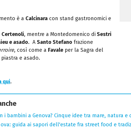
amento è a
Calcinara
con stand gastronomici e
a
Certenoli
, mentre a Montedomenico di
Sestri
aieu e asado
. A
Santo Stefano
frazione
rroire
, così come a
Favale
per la Sagra del
 piastra e asado.
a qui
.
 anche
n i bambini a Genova? Cinque idee tra mare, natura e 
ova: guida ai sapori dell'estate fra street food e tradi