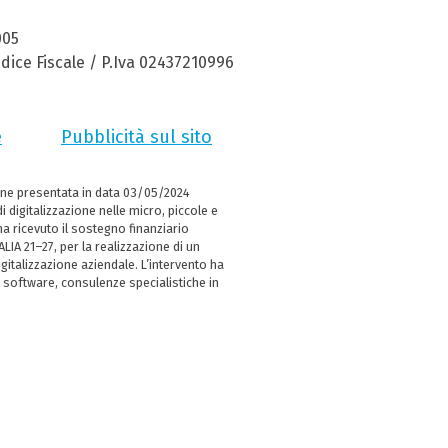
005
dice Fiscale / P.Iva 02437210996
e
Pubblicità sul sito
ne presentata in data 03/05/2024
i digitalizzazione nelle micro, piccole e
 ricevuto il sostegno finanziario
LIA 21–27, per la realizzazione di un
italizzazione aziendale. L’intervento ha
 software, consulenze specialistiche in
e