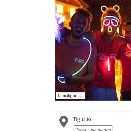
lamialiguria.it
Tigullio
Cerca sulla mappa