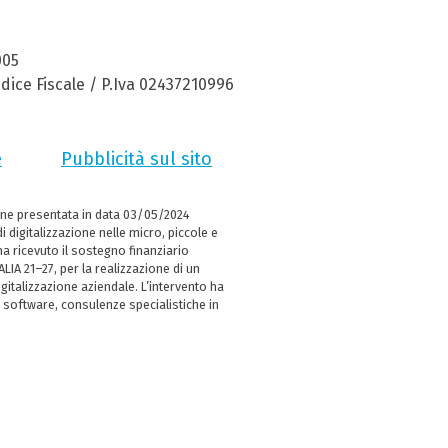
005
dice Fiscale / P.Iva 02437210996
e
Pubblicità sul sito
ne presentata in data 03/05/2024
i digitalizzazione nelle micro, piccole e
 ricevuto il sostegno finanziario
LIA 21–27, per la realizzazione di un
italizzazione aziendale. L’intervento ha
 software, consulenze specialistiche in
e