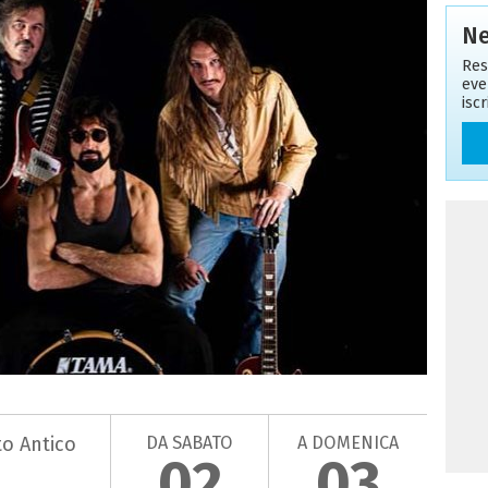
Ne
Res
eve
isc
DA SABATO
A DOMENICA
to Antico
02
03