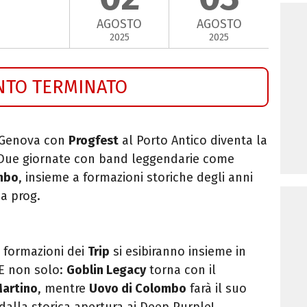
AGOSTO
AGOSTO
2025
2025
NTO TERMINATO
Genova con
Progfest
al Porto Antico diventa la
ue giornate con band leggendarie come
mbo
,
insieme a formazioni storiche degli anni
a prog.
e formazioni dei
Trip
si esibiranno insieme in
 E non solo:
Goblin Legacy
torna con il
Martino
, mentre
Uovo di Colombo
farà il suo
dalla storica apertura ai Deep Purple!