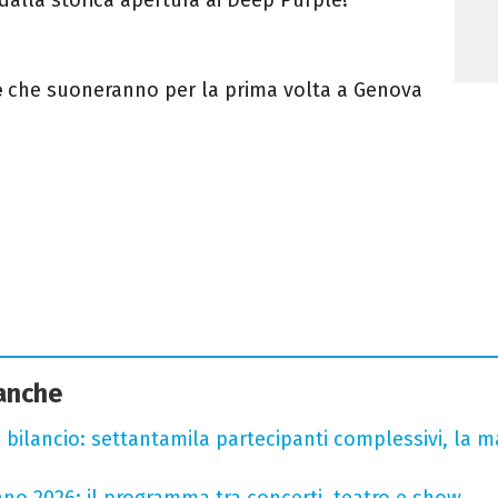
e
che suoneranno per la prima volta a Genova
 anche
l bilancio: settantamila partecipanti complessivi, la m
no 2026: il programma tra concerti, teatro e show