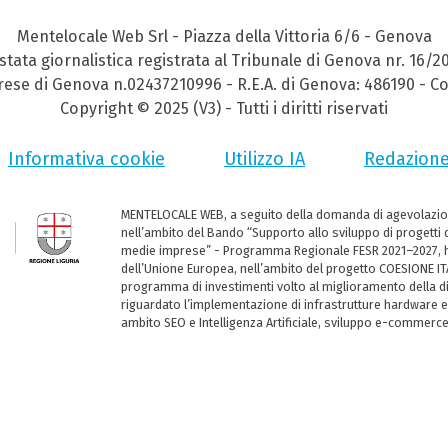
Mentelocale Web Srl - Piazza della Vittoria 6/6 - Genova
stata giornalistica registrata al Tribunale di Genova nr. 16/2
prese di Genova n.02437210996 - R.E.A. di Genova: 486190 - Co
Copyright © 2025 (V3) - Tutti i diritti riservati
Informativa cookie
Utilizzo IA
Redazion
MENTELOCALE WEB, a seguito della domanda di agevolazio
nell’ambito del Bando “Supporto allo sviluppo di progetti d
medie imprese” - Programma Regionale FESR 2021–2027, ha
dell’Unione Europea, nell’ambito del progetto COESIONE ITA
programma di investimenti volto al miglioramento della dig
riguardato l’implementazione di infrastrutture hardware e
ambito SEO e Intelligenza Artificiale, sviluppo e-commerc