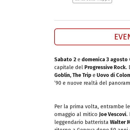
EVE
Sabato
2
e
domenica 3 agosto
capitale del
Progressive Rock
.
D
Goblin, The Trip
e
Uovo di Colo
’90 e nuove realtà del panoram
Per la prima volta, entrambe l
omaggio al mitico
Joe Vescovi
.
leggendario batterista
Walter 
ritorno a Genova dopo 50 anni 