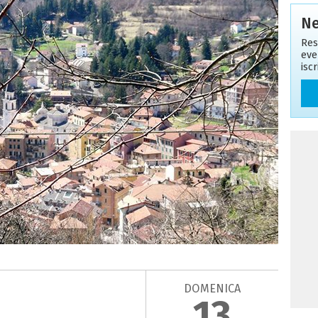
Ne
Res
eve
isc
DOMENICA
13