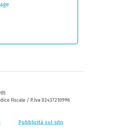
tage
005
dice Fiscale / P.Iva 02437210996
e
Pubblicità sul sito