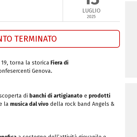
LUGLIO
2025
NTO TERMINATO
e 19, torna la storica
Fiera di
onfesercenti Genova
.
scoperta di
banchi di artigianato
e
prodotti
 e la
musica dal vivo
della rock band Angels &
enefica
a sostegno dell’attività giovanile e