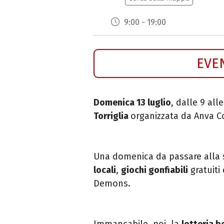
9:00 - 19:00
EVE
Domenica 13 luglio
, dalle 9 all
Torriglia
organizzata da
Anva C
Una domenica da passare alla 
locali
,
giochi gonfiabili
gratuiti
Demons.
Immancabile, poi, la
lotteria b