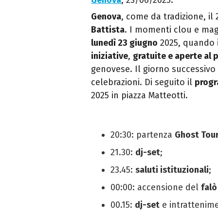
Genova
, 23/06/2025.
Genova
, come da tradizione, il
Battista
. I momenti clou e ma
lunedì 23 giugno
2025, quando i
iniziative
,
gratuite e aperte al
genovese. Il giorno successiv
celebrazioni. Di seguito il
progr
2025 in piazza Matteotti.
20:30: partenza
Ghost Tou
21.30:
dj-set
;
23.45:
saluti istituzionali
;
00:00: accensione del
falò
00.15:
dj-set
e intrattenim