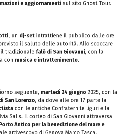
rmazioni e aggiornamenti
sul sito Ghost Tour.
otti
, un
dj-set
intrattiene il pubblico dalle ore
previsto il saluto delle autorità. Allo scoccare
l tradizionale
falò di San Giovanni
, con la
na con
musica e intrattenimento
.
giorno seguente,
martedì 24 giugno
2025, con la
di San Lorenzo
, da dove alle ore 17 parte la
ttista
con le antiche Confraternite liguri e la
via Salis. Il corteo di San Giovanni attraversa
 Porto Antico
per la benedizione del mare e
nale arcivescovo di Genova Marco Tasca.