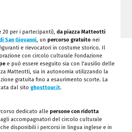
e 20 per i partecipanti),
da piazza Matteotti
di San Giovanni
, un
percorso gratuito
nei
guranti e rievocatori in costume storico. Il
borazione con circolo culturale Fondazione
pe
e può essere eseguito sia con l'ausilio delle
azza Matteotti, sia in autonomia utilizzando la
uzione gratuita fino a esaurimento scorte. La
ata dal sito
ghosttour.it
.
ercorso dedicato alle
persone con ridotta
dagli accompagnatori del circolo culturale
 disponibili i percorsi in lingua inglese e in