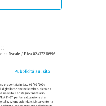
005
dice Fiscale / P.Iva 02437210996
e
Pubblicità sul sito
ne presentata in data 03/05/2024
i digitalizzazione nelle micro, piccole e
 ricevuto il sostegno finanziario
LIA 21–27, per la realizzazione di un
italizzazione aziendale. L’intervento ha
 software, consulenze specialistiche in