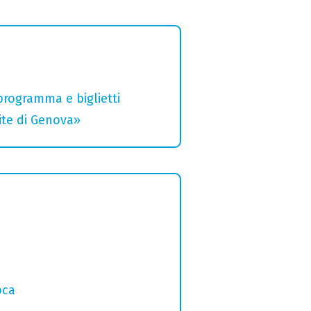
 programma e biglietti
rite di Genova»
o
oca