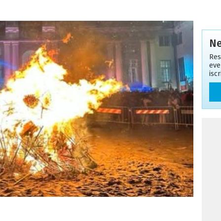
Ne
Res
eve
isc