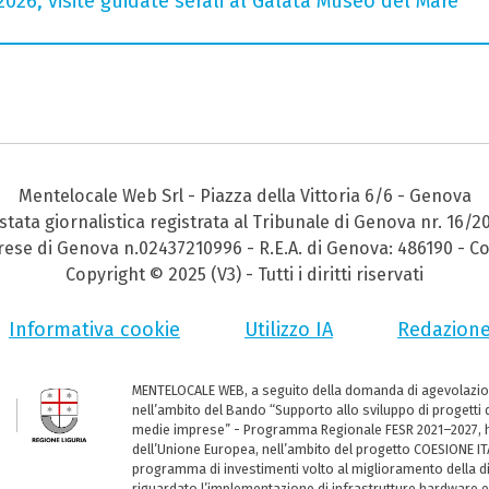
026, visite guidate serali al Galata Museo del Mare
Mentelocale Web Srl - Piazza della Vittoria 6/6 - Genova
stata giornalistica registrata al Tribunale di Genova nr. 16/2
prese di Genova n.02437210996 - R.E.A. di Genova: 486190 - Co
Copyright © 2025 (V3) - Tutti i diritti riservati
Informativa cookie
Utilizzo IA
Redazion
MENTELOCALE WEB, a seguito della domanda di agevolazio
nell’ambito del Bando “Supporto allo sviluppo di progetti d
medie imprese” - Programma Regionale FESR 2021–2027, ha
dell’Unione Europea, nell’ambito del progetto COESIONE ITA
programma di investimenti volto al miglioramento della dig
riguardato l’implementazione di infrastrutture hardware e