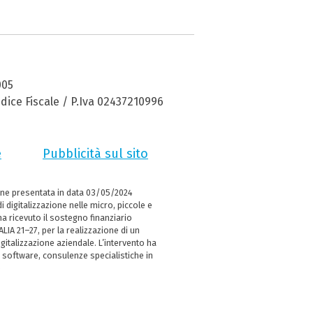
005
dice Fiscale / P.Iva 02437210996
e
Pubblicità sul sito
ne presentata in data 03/05/2024
i digitalizzazione nelle micro, piccole e
 ricevuto il sostegno finanziario
LIA 21–27, per la realizzazione di un
italizzazione aziendale. L’intervento ha
 software, consulenze specialistiche in
e