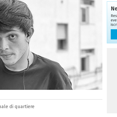
Ne
Res
eve
isc
nale di quartiere