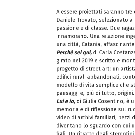
A essere proiettati saranno tre
Daniele Trovato, selezionato a 
passione e di classe. Due ragaz
innamorano. Una relazione inge
una città, Catania, affascinante
Perché sei qui
,
di Carla Costanza
girato nel 2019 e scritto e mont
progetto di street art: un artist
edifici rurali abbandonati, co
modello di vita semplice che s
paesaggi e, più di tutto, origini.
Lui e io
,
di Giulia Cosentino, è u
memoria e di riflessione sul r
video di archivi familiari, pezzi
diventano lo sguardo con cui u
figli. Un ritratto degli stereoti