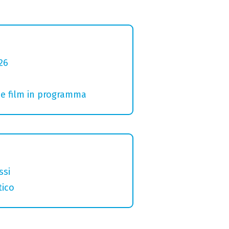
26
i e film in programma
ssi
tico