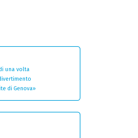
di una volta
divertimento
rite di Genova»