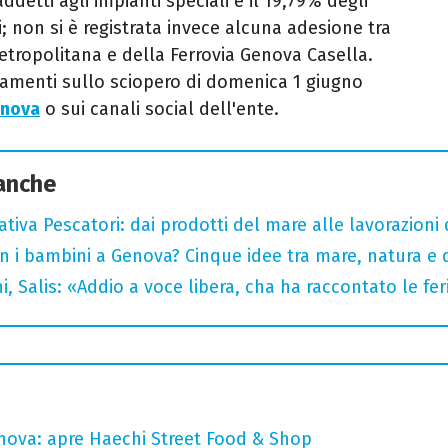
addetti agli impianti speciali e il 19,79% degli
li; non si è registrata invece alcuna adesione tra
etropolitana e della Ferrovia Genova Casella.
amenti sullo sciopero di domenica 1 giugno
enova
o sui canali social dell'ente.
 anche
tiva Pescatori: dai prodotti del mare alle lavorazioni 
n i bambini a Genova? Cinque idee tra mare, natura e 
i, Salis: «Addio a voce libera, cha ha raccontato le fe
nova: apre Haechi Street Food & Shop