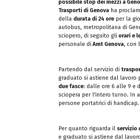
possibile stop dei mezzi a Geno
Trasporti di Genova
ha proclama
della
durata di 24 ore
per la gi
autobus, metropolitana di Genova
sciopero, di seguito gli
orari e 
personale di
Amt Genova
, con 
Partendo dal servizio di
traspo
graduato si astiene dal lavoro p
due fasce
: dalle ore 6 alle 9 e 
sciopera per l'intero turno. In 
persone portatrici di handicap.
Per quanto riguarda il
servizio 
e graduato si astiene dal lavoro