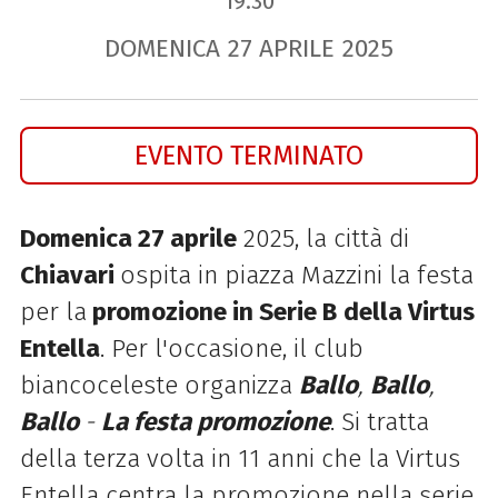
19.30
DOMENICA
27
APRILE
2025
EVENTO TERMINATO
Domenica 27 aprile
2025, la città di
Chiavari
ospita in piazza Mazzini la festa
per la
promozione in Serie B
della Virtus
Entella
. Per l'occasione, il club
biancoceleste organizza
Ballo
,
Ballo
,
Ballo
-
L
a festa promozione
. Si tratta
della terza volta in 11 anni che la Virtus
Entella centra la promozione nella serie