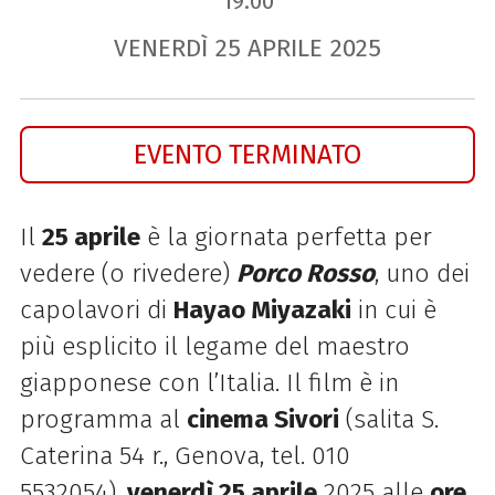
19.00
VENERDÌ
25
APRILE
2025
EVENTO TERMINATO
Il
25 aprile
è la giornata perfetta per
vedere (o rivedere)
Porco Rosso
, uno dei
capolavori di
Hayao Miyazaki
in cui è
più esplicito il legame del maestro
giapponese con l’Italia. Il film è in
programma al
cinema Sivori
(salita S.
Caterina 54 r., Genova, tel. 010
5532054),
venerdì 25 aprile
2025 alle
ore