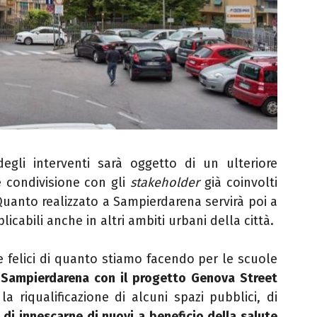
degli interventi sarà oggetto di un ulteriore
e condivisione con gli
stakeholder
già coinvolti
Quanto realizzato a Sampierdarena servirà poi a
icabili anche in altri ambiti urbani della città.
 felici di quanto stiamo facendo per le scuole
i
Sampierdarena con il progetto Genova Street
 riqualificazione di alcuni spazi pubblici, di
e di innescarne di nuovi a beneficio della salute