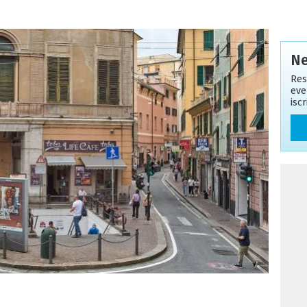
Ne
Res
eve
isc