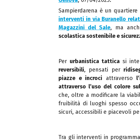
Genova
, 07/04/2025.
Sampierdarena è un quartiere
interventi in via Buranello relat
Magazzini del Sale
, ma anch
scolastica sostenibile e sicurez
Per
urbanistica tattica
si int
reversibili
, pensati per
ridise
piazze e incroci
attraverso
l’
attraverso l’uso del colore su
che, oltre a modificare la viab
fruibilità di luoghi spesso occ
sicuri, accessibili e piacevoli pe
Tra gli interventi in programm