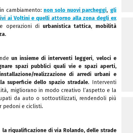
 in cambiamento:
non solo nuovi parcheggi
,
gli
ivi ai Voltini e quelli attorno alla zona degli ex
e operazioni di
urbanistica tattica
,
mobilità
za
.
ende
un insieme di interventi leggeri
,
veloci e
gnare spazi pubblici quali vie e spazi aperti,
installazione/realizzazione di arredi urbani e
lla superficie dello spazio stradale
. Interventi
ilità, migliorano in modo creativo l’aspetto e la
upati da auto o sottoutilizzati, rendendoli più
r pedoni e ciclisti.
a
la riqualificazione di via Rolando, delle strade