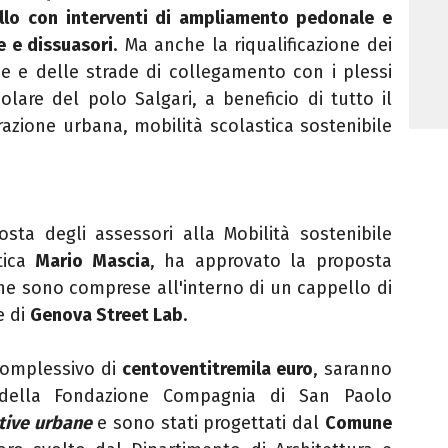
nello con interventi di ampliamento pedonale e
e e dissuasori
. Ma anche la riqualificazione dei
ce e delle strade di collegamento con i plessi
colare del polo Salgari, a beneficio di tutto il
nerazione urbana, mobilità scolastica sostenibile
ta degli assessori alla Mobilità sostenibile
tica
Mario Mascia
, ha
approvato la proposta
che sono comprese all'interno di un cappello di
e di
Genova Street Lab
.
 complessivo di
centoventitremila
euro
,
saranno
o della Fondazione Compagnia di San Paolo
tive urbane
e sono stati progettati dal
Comune