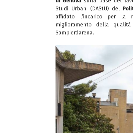
di Genova
sulla base del lavo
Studi Urbani (
DAStU
) del
Pol
affidato l’incarico per la
miglioramento della qualità 
Sampierdarena.