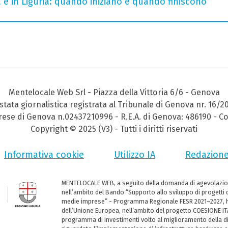
a e in Liguria: quando iniziano e quando finiscono
Mentelocale Web Srl - Piazza della Vittoria 6/6 - Genova
stata giornalistica registrata al Tribunale di Genova nr. 16/2
prese di Genova n.02437210996 - R.E.A. di Genova: 486190 - Co
Copyright © 2025 (V3) - Tutti i diritti riservati
Informativa cookie
Utilizzo IA
Redazion
MENTELOCALE WEB, a seguito della domanda di agevolazio
nell’ambito del Bando “Supporto allo sviluppo di progetti d
medie imprese” - Programma Regionale FESR 2021–2027, ha
dell’Unione Europea, nell’ambito del progetto COESIONE ITA
programma di investimenti volto al miglioramento della dig