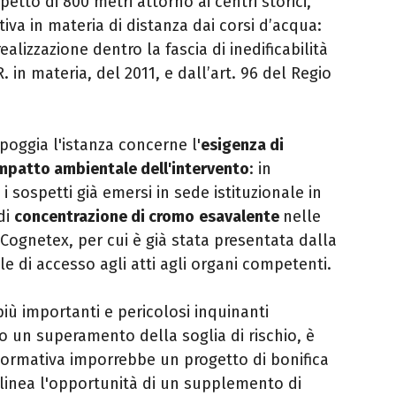
spetto di 800 metri attorno ai centri storici,
iva in materia di distanza dai corsi d’acqua:
alizzazione dentro la fascia di inedificabilità
in materia, del 2011, e dall’art. 96 del Regio
oggia l'istanza concerne l'
esigenza di
impatto ambientale dell'intervento
: in
i sospetti già emersi in sede istituzionale in
di
concentrazione di cromo
esavalente
nelle
Cognetex, per cui è già stata presentata dalla
 di accesso agli atti agli organi competenti.
iù importanti e pericolosi inquinanti
o un superamento della soglia di rischio, è
ormativa imporrebbe un progetto di bonifica
tolinea l'opportunità di un supplemento di