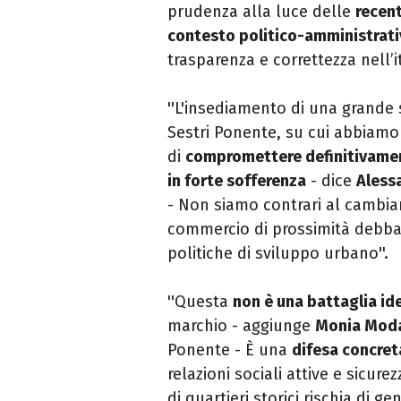
prudenza alla luce delle
recent
contesto politico-amministrati
trasparenza e correttezza nell’i
''L'insediamento di una grande 
Sestri Ponente, su cui abbiamo m
di
compromettere definitivament
in forte sofferenza
- dice
Aless
- Non siamo contrari al cambia
commercio di prossimità debba 
politiche di sviluppo urbano''.
''Questa
non è una battaglia id
marchio - aggiunge
Monia Moda
Ponente - È una
difesa concreta
relazioni sociali attive e sicure
di quartieri storici rischia di gene