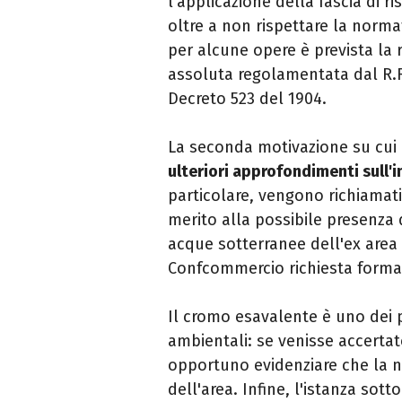
l'applicazione della fascia di ri
oltre a non rispettare la normat
per alcune opere è prevista la re
assoluta regolamentata dal R.R. 
Decreto 523 del 1904.
La seconda motivazione su cui p
ulteriori approfondimenti sull'
particolare, vengono richiamati 
merito alla possibile presenza 
acque sotterranee dell'ex area 
Confcommercio richiesta formale
Il cromo esavalente è uno dei p
ambientali: se venisse accertat
opportuno evidenziare che la n
dell'area. Infine, l'istanza sot