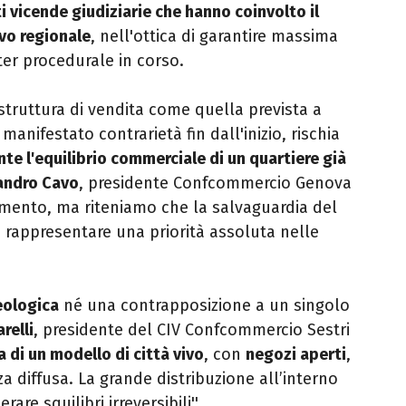
i vicende giudiziarie che hanno coinvolto il
vo regionale
, nell'ottica di garantire massima
ter procedurale in corso.
struttura di vendita come quella prevista a
anifestato contrarietà fin dall'inizio, rischia
e l'equilibrio commerciale di un quartiere già
andro Cavo
, presidente Confcommercio Genova
mento, ma riteniamo che la salvaguardia del
rappresentare una priorità assoluta nelle
eologica
né una contrapposizione a un singolo
relli
, presidente del CIV Confcommercio Sestri
 di un modello di città vivo
, con
negozi aperti
,
zza diffusa. La grande distribuzione all’interno
rare squilibri irreversibili''.