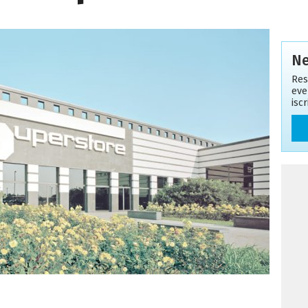
Ne
Res
eve
isc