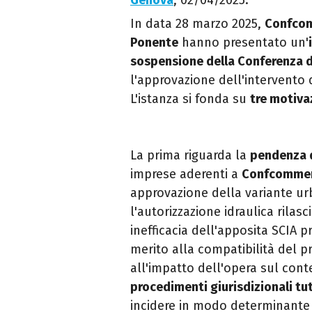
Genova
, 02/04/2025.
In data 28 marzo 2025,
Confcom
Ponente
hanno presentato un'
sospensione della
Conferenza d
l'approvazione dell'intervento 
L'istanza si fonda su
tre motivaz
La prima riguarda la
pendenza d
imprese aderenti a
Confcommer
approvazione della variante urb
l'autorizzazione idraulica rilasci
inefficacia dell'apposita SCIA p
merito alla compatibilità del p
all'impatto dell'opera sul cont
procedimenti giurisdizionali tu
incidere in modo determinante s