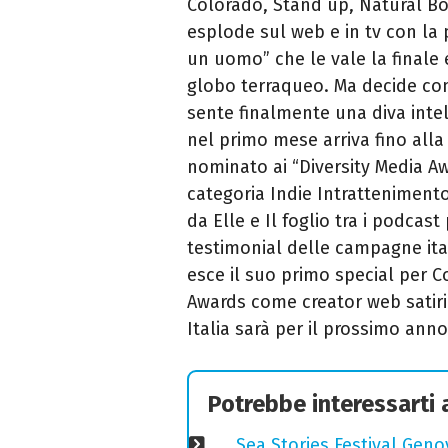
Colorado, Stand up, Natural Bo
esplode sul web e in tv con la p
un uomo” che le vale la finale e 
globo terraqueo. Ma decide co
sente finalmente una diva inte
nel primo mese arriva fino alla
nominato ai “Diversity Media Aw
categoria Indie Intratteniment
da Elle e Il foglio tra i podcast
testimonial delle campagne ital
esce il suo primo special per 
Awards come creator web satiric
Italia sarà per il prossimo anno
Potrebbe interessarti
Sea Stories Festival Genov