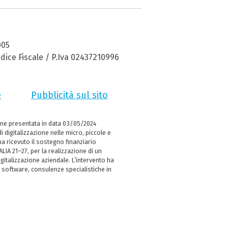
005
dice Fiscale / P.Iva 02437210996
e
Pubblicità sul sito
ne presentata in data 03/05/2024
i digitalizzazione nelle micro, piccole e
 ricevuto il sostegno finanziario
LIA 21–27, per la realizzazione di un
italizzazione aziendale. L’intervento ha
 software, consulenze specialistiche in
e