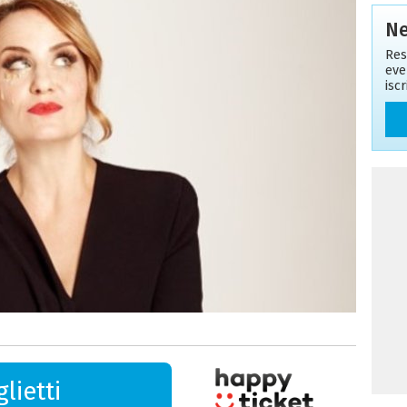
Ne
Res
eve
isc
lietti