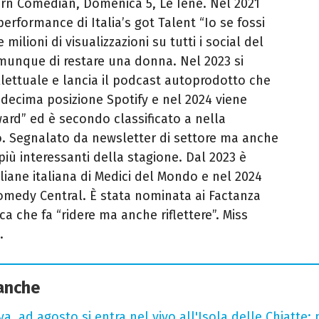
rn Comedian, Domenica 5, Le Iene. Nel 2021
erformance di Italia’s got Talent “Io se fossi
milioni di visualizzazioni su tutti i social del
munque di restare una donna. Nel 2023 si
llettuale e lancia il podcast autoprodotto che
 decima posizione Spotify e nel 2024 viene
ard” ed è secondo classificato a nella
o. Segnalato da newsletter di settore ma anche
 più interessanti della stagione. Dal 2023 è
iane italiana di Medici del Mondo e nel 2024
Comedy Central. È stata nominata ai Factanza
a che fa “ridere ma anche riflettere”. Miss
.
 anche
a, ad agosto si entra nel vivo all'Isola delle Chiatte: