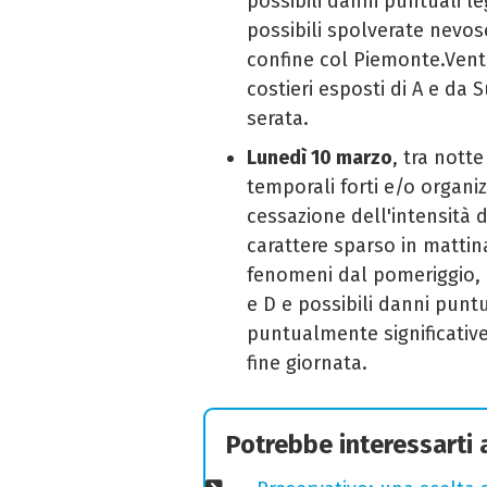
possibili danni puntuali le
possibili spolverate nevos
confine col Piemonte.Venti
costieri esposti di A e d
serata.
Lunedì 10 marzo
, tra nott
temporali forti e/o organi
cessazione dell'intensità d
carattere sparso in mattin
fenomeni dal pomeriggio, c
e D e possibili danni punt
puntualmente significative
fine giornata.
Potrebbe interessarti