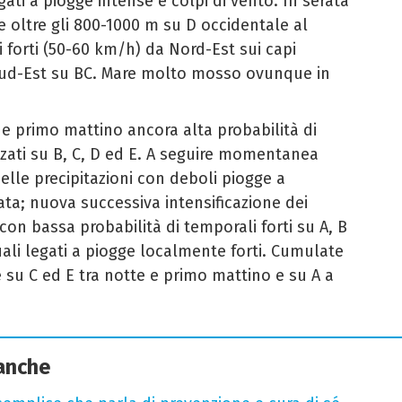
gati a piogge intense e colpi di vento. In serata
e oltre gli 800-1000 m su D occidentale al
 forti (50-60 km/h) da Nord-Est sui capi
a Sud-Est su BC. Mare molto mosso ovunque in
e e primo mattino ancora alta probabilità di
zzati su B, C, D ed E. A seguire momentanea
elle precipitazioni con deboli piogge a
ata; nuova successiva intensificazione dei
on bassa probabilità di temporali forti su A, B
uali legati a piogge localmente forti. Cumulate
 su C ed E tra notte e primo mattino e su A a
 anche