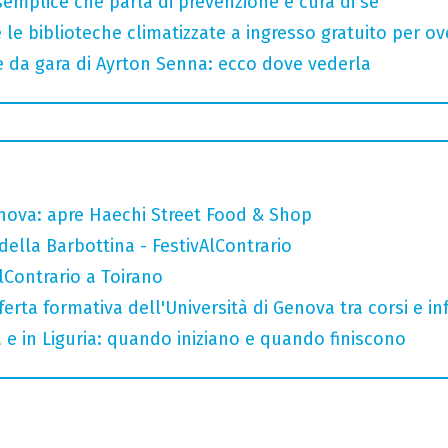
semplice che parla di prevenzione e cura di sé
 le biblioteche climatizzate a ingresso gratuito per ov
e da gara di Ayrton Senna: ecco dove vederla
nova: apre Haechi Street Food & Shop
della Barbottina - FestivAlContrario
AlContrario a Toirano
ferta formativa dell'Università di Genova tra corsi e inf
a e in Liguria: quando iniziano e quando finiscono