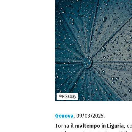
©Pixabay
Genova
, 09/03/2025.
Torna il
maltempo in Liguria
, c