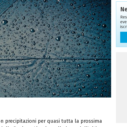
Ne
Res
eve
isc
on precipitazioni per quasi tutta la prossima