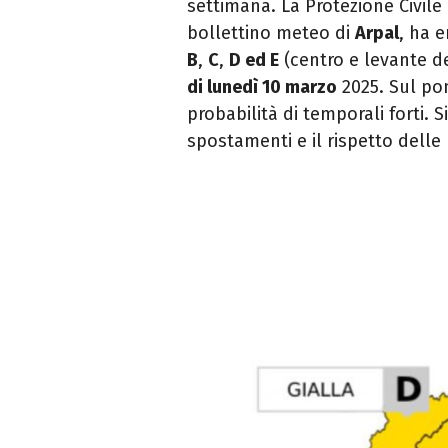
settimana. La Protezione Civile
bollettino
meteo
di
Arpal
, ha 
B
,
C
,
D ed E
(centro e levante de
di lunedì 10 marzo
2025. Sul pon
probabilità di temporali forti.
S
spostamenti e il rispetto dell