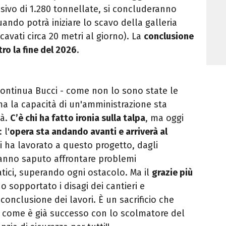
ivo di 1.280 tonnellate, si concluderanno
uando potrà iniziare lo scavo della galleria
avati circa 20 metri al giorno). La
conclusione
tro la fine del 2026
.
 continua Bucci - come non lo sono state le
 ma la capacità di un'amministrazione sta
tà.
C’è chi ha fatto ironia sulla talpa
, ma oggi
 l'
opera sta andando avanti e arriverà al
hi ha lavorato a questo progetto, dagli
 hanno saputo affrontare problemi
atici, superando ogni ostacolo. Ma il
grazie più
o sopportato i disagi dei cantieri e
conclusione dei lavori. È un sacrificio che
, come è già successo con lo scolmatore del