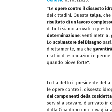
Genova
, 03/03/2025.
''Le
opere contro il dissesto id
dei cittadini. Questa
talpa
, che
risultato di un lavoro compless
di tutti siamo arrivati a ques
determinazione
: venti metri a
Lo
scolmatore del Bisagno
sarà
direttamente, ma che
garantirà
rischio di esondazioni e permett
quando piove forte''.
Lo ha detto il presidente della
le opere contro il dissesto idro
dei componenti della cosidetta 
servirà a scavare, è arrivato in 
dalla Cina dopo una travagliat