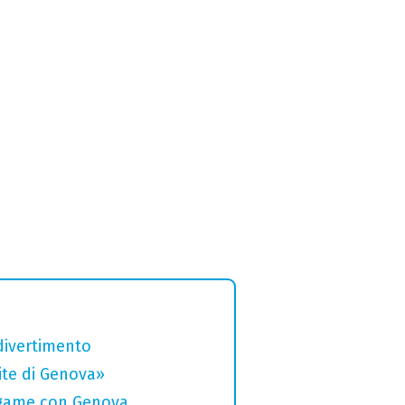
divertimento
rite di Genova»
legame con Genova