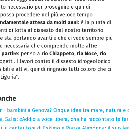
o necessario per proseguire e quindi
i possa procedere nel più veloce tempo
ndamentale attesa da molti anni
: è la punta di
nti di lotta al dissesto del nostro territorio
e sta portando avanti e che ci vede sempre più
 e necessaria che comprende molte a
ltre
i partire
: penso a
rio Chiappeto
,
rio Noce
,
rio
ogetti. I lavori contro il dissesto idrogeologico
li e attivi, quindi ringrazio tutti coloro che ci
iguria''.
 anche
n i bambini a Genova? Cinque idee tra mare, natura e 
i, Salis: «Addio a voce libera, cha ha raccontato le fe
i, il cantautore di Eskimo e Piazza Alimonda: il suo 