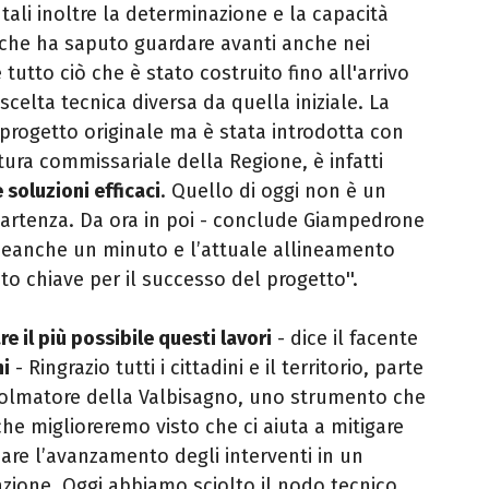
ali inoltre la determinazione e la capacità
 che ha saputo guardare avanti anche nei
 tutto ciò che è stato costruito fino all'arrivo
 scelta tecnica diversa da quella iniziale. La
 progetto originale ma è stata introdotta con
tura commissariale della Regione, è infatti
 soluzioni efficaci
. Quello di oggi non è un
artenza. Da ora in poi - conclude Giampedrone
neanche un minuto e l’attuale allineamento
 chiave per il successo del progetto''.
 il più possibile questi lavori
- dice il facente
hi
- Ringrazio tutti i cittadini e il territorio, parte
Scolmatore della Valbisagno, uno strumento che
che miglioreremo visto che ci aiuta a mitigare
icare l’avanzamento degli interventi in un
zione. Oggi abbiamo sciolto il nodo tecnico