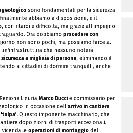
rogeologico
sono fondamentali per la sicurezza
 finalmente abbiamo a disposizione, è il
o
, con ritardi e difficoltà, ma grazie all’impegno
to traguardo. Ora dobbiamo
procedere con
l giorno non sono pochi, ma possiamo farcela.
 un'infrastruttura che nessuno noterà
 sicurezza a migliaia di persone
, eliminando il
endo ai cittadini di dormire tranquilli, anche
 Regione Liguria
Marco Bucci
e commissario per
geologico in occasione dell'
arrivo in cantiere
'talpa'
. Questo imponente macchinario, che
cantiere dopo giorni di trasporti eccezionali.
a vicendaLe
operazioni di montaggio
del