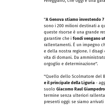
Fereggiano, che oggi è una garanz
''
A Genova stiamo investendo 7 
sono i 200 milioni destinati a 
queste risorse è una grande re
garantire che i
fondi vengano uti
rallentamenti. È un impegno che
e della nostra regione. I disagi
vita di domani. Da amministrat
orgoglio e determinazione''.
''Quello dello Scolmatore del 
e il principale della Liguria
- agg
suolo
Giacomo Raul Giampedr
termine senza ulteriori rallenta
presenti oggi: se siamo arriva