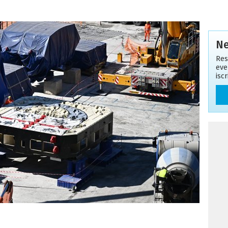
Ne
Res
eve
isc