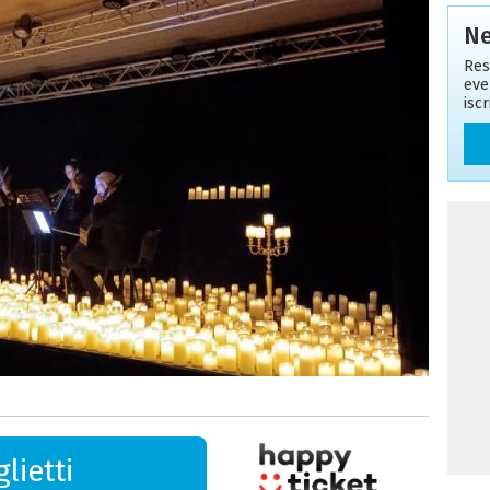
Ne
Res
eve
isc
lietti