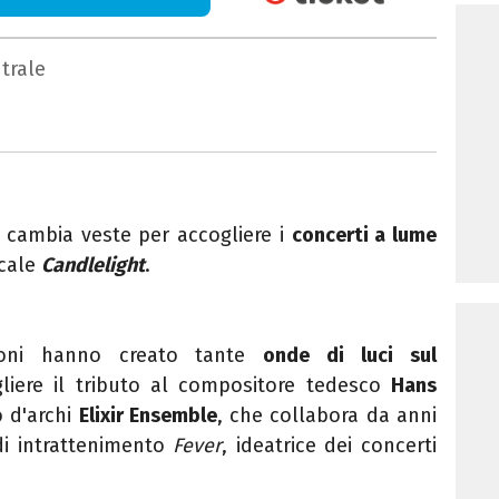
trale
cambia veste per accogliere i
concerti a lume
cale
Candlelight
.
ioni hanno creato tante
onde di luci sul
liere il tributo al compositore tedesco
Hans
 d'archi
E
lixir Ensemble
,
che collabora
da
anni
i intrattenimento
Fever
, ideatrice dei concerti