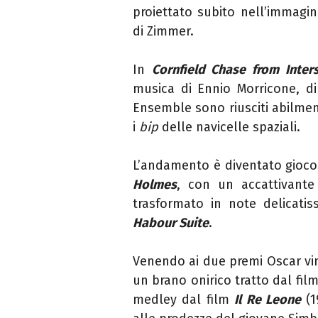
proiettato subito nell’immagi
di Zimmer.
In
Cornfield Chase from Inters
musica di Ennio Morricone, di
Ensemble sono riusciti abilmente
i
bip
delle navicelle spaziali.
L’andamento è diventato gioc
Holmes
, con un accattivante 
trasformato in note delicati
Habour Suite
.
Venendo ai due premi Oscar vint
un brano onirico tratto dal fil
medley dal film
Il Re Leone
(