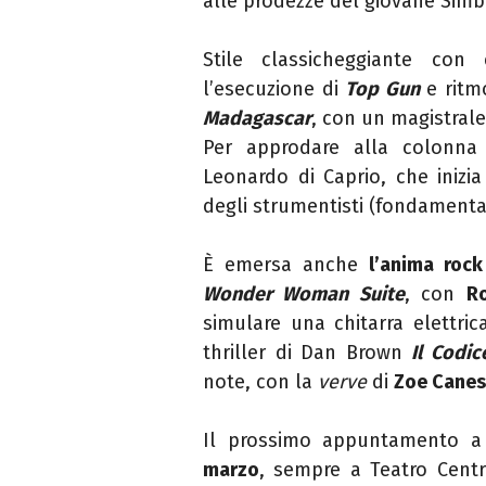
alle prodezze del giovane Sim
Stile classicheggiante con
l’esecuzione di
Top Gun
e ritm
Madagascar
, con un magistral
Per approdare alla colonna
Leonardo di Caprio, che
inizi
degli strumentisti
(
fondament
È emersa anche
l’anima roc
Wonder Woman
Suite
, con
R
simulare una chitarra elettric
thriller
di
Dan Brown
I
l Codic
note
, con la
verve
di
Zoe Canest
Il prossimo appuntamento a
marzo
, sempre a Teatro Cent