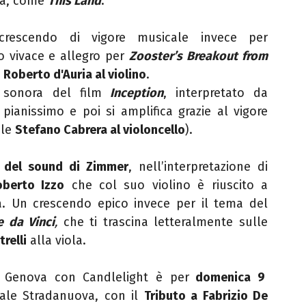
ba, come
This Land
.
 crescendo di vigore musicale invece per
o vivace e allegro per
Zooster’s Breakout from
e
Roberto d'Auria al violino
.
 sonora del film
Inception
, interpretato da
a pianissimo
e poi si amplifica grazie al vigore
ale
Stefano Cabrera
al violoncello
)
.
k del sound di Zimmer
, nell’interpretazione di
oberto Izzo
che col suo violino è riuscito a
a.
Un
crescendo epico
invece per il tema del
e da Vinci
,
che ti trascina
letteralmente
sulle
relli
alla viola.
 Genova con Candlelight è per
domenica 9
rale Stradanuova, con il
Tributo a Fabrizio De