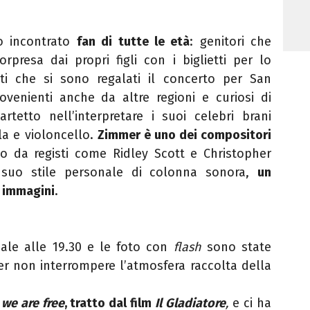
o incontrato
fan di tutte le età
: genitori che
presa dai propri figli con i biglietti per lo
ati che si sono regalati il concerto per San
venienti anche da altre regioni e curiosi di
artetto nell’interpretare i suoi celebri brani
la e violoncello.
Zimmer è uno dei compositori
o da registi come Ridley Scott e Christopher
suo stile personale di colonna sonora,
un
 immagini
.
uale alle 19.30 e le foto con
flash
sono state
 per non interrompere l’atmosfera raccolta della
we are free
, tratto dal film
Il Gladiatore
,
e ci ha