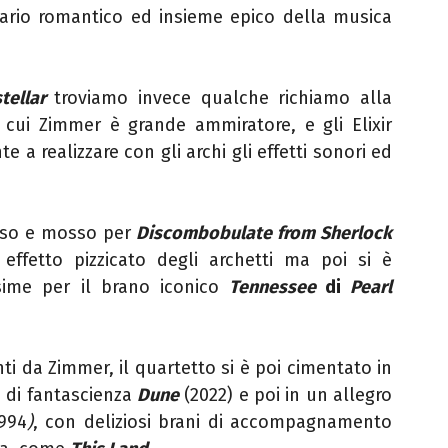
nario romantico ed insieme epico della musica
tellar
troviamo invece qualche richiamo alla
 cui Zimmer è grande ammiratore, e gli Elixir
 a realizzare con gli archi gli effetti sonori ed
oso e mosso per
Discombobulate from Sherlock
effetto pizzicato degli archetti ma poi si è
ssime per il brano iconico
Tennessee
di
Pearl
i da Zimmer, il quartetto si è poi cimentato in
m di fantascienza
Dune
(2022) e poi in un allegro
1994
)
, con deliziosi brani di accompagnamento