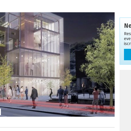
Ne
Res
eve
isc