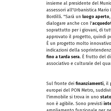
insieme al presidente del Munic
assessori all'Urbanistica Mario 
Bordilli. ''Sarà un
luogo aperto
dialogare anche con l'
acquedot
soprattutto per i giovani, di tut
approvato il progetto, quindi 
È un progetto molto innovativo
indicazioni della soprintenden
fino a tarda sera
. È frutto del d
associativo e culturale del quar
Sul fronte dei
finanziamenti
, i
europei del PON Metro, suddivisi
l'immobile si trova in uno
stat
non è agibile. Sono previsti
int
ampliamento funzionale per perf