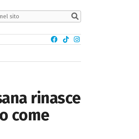
sana rinasce
co come