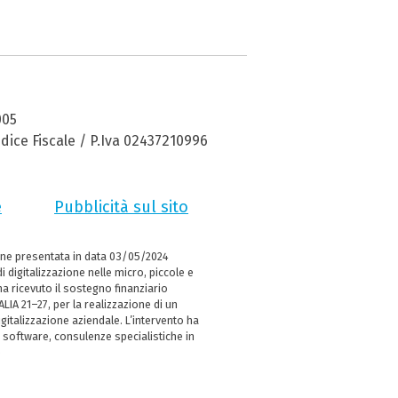
005
dice Fiscale / P.Iva 02437210996
e
Pubblicità sul sito
ne presentata in data 03/05/2024
i digitalizzazione nelle micro, piccole e
 ricevuto il sostegno finanziario
LIA 21–27, per la realizzazione di un
italizzazione aziendale. L’intervento ha
 software, consulenze specialistiche in
e