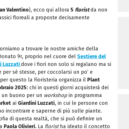
an Valentino
), ecco qui allora
5
florist
da non
assici floreali a proposte decisamente
torniamo a trovare le nostre amiche della
 Donato 9r, proprio nel cuore del
Sestiere del
i Luzzati
dove i fiori non solo si regalano ma si
 per sé stesse, per coccolarsi un po’ e
 per questo la Fioristeria organizza il
Plant
bbraio 2025
: chi in questi giorni acquisterà dei
erà un buono per un
workshop
in programma
arket
ai
Giardini Luzzati
, in cui le persone con
nno incontrare e saperne di più sulle piante.
sofia di questa realtà, che si può definire un
da
Paola Olivieri.
La
florist
ha ideato il concetto