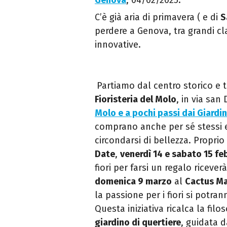
Genova
, 04/02/2025.
C’è già aria di primavera ( e di
S
perdere a Genova, tra grandi cl
innovative.
Partiamo dal centro storico e 
Fioristeria del Molo
, in via san
Molo e a pochi passi dai Giardin
comprano anche per sé stessi e
circondarsi di bellezza. Proprio
Date
,
venerdì 14 e sabato 15 fe
fiori per farsi un regalo ricev
domenica 9 marzo
al
Cactus M
la passione per i fiori si potra
Questa iniziativa ricalca la filo
giardino di quertiere
, guidata 