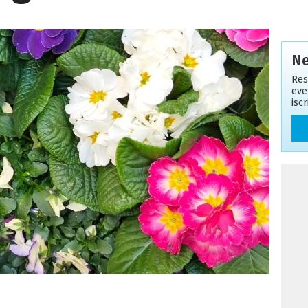
Ne
Res
eve
isc