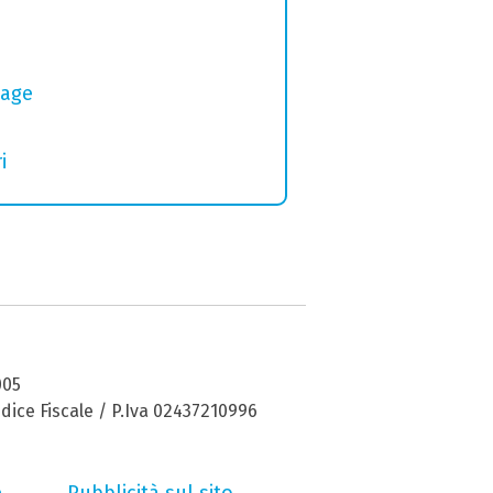
tage
i
005
dice Fiscale / P.Iva 02437210996
e
Pubblicità sul sito