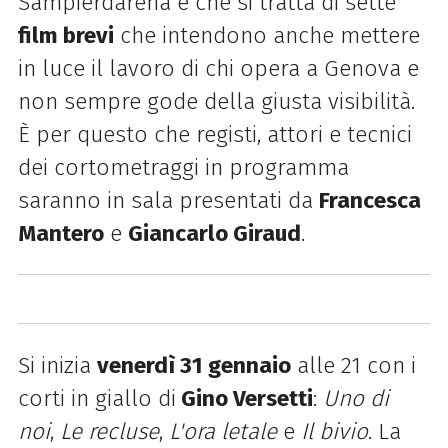
Sampierdarena è che si tratta di sette
film brevi
che intendono anche mettere
in luce il lavoro di chi opera a Genova e
non sempre gode della giusta visibilità.
È per questo che registi, attori e tecnici
dei cortometraggi in programma
saranno in sala presentati da
Francesca
Mantero
e
Giancarlo Giraud
.
Si inizia
venerdì 31 gennaio
alle 21 con i
corti in giallo di
Gino Versetti
:
Uno di
noi
,
Le recluse
,
L'ora letale
e
Il bivio
. La